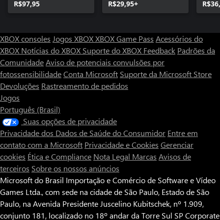
R$97,95
R$29,95+
R$36
XBOX consoles
Jogos XBOX
XBOX Game Pass
Acessórios do
XBOX
Notícias do XBOX
Suporte do XBOX
Feedback
Padrões da
Comunidade
Aviso de potenciais convulsões por
fotossensibilidade
Conta Microsoft
Suporte da Microsoft Store
Devoluções
Rastreamento de pedidos
Jogos
Português (Brasil)
Suas opções de privacidade
Privacidade dos Dados de Saúde do Consumidor
Entre em
contato com a Microsoft
Privacidade e Cookies
Gerenciar
cookies
Ética e Compliance
Nota Legal
Marcas
Avisos de
terceiros
Sobre os nossos anúncios
Microsoft do Brasil Importação e Comércio de Software e Vídeo
Games Ltda., com sede na cidade de São Paulo, Estado de São
Paulo, na Avenida Presidente Juscelino Kubitschek, nº 1.909,
conjunto 181, localizado no 18º andar da Torre Sul SP Corporate