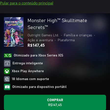
Pular para o conteúdo principal
Monster High™‎ Skulltimate
Secrets™
Outright Games Ltd.
•
Família e crianças
•
Ação e aventura
•
Plataforma
R$147,45
Otimizado para Xbox Series X|S
Entrega inteligente
Xbox Play Anywhere
18 Idiomas com suporte
Otimizado para dispositivo portátil
COMPRAR
R$147,45