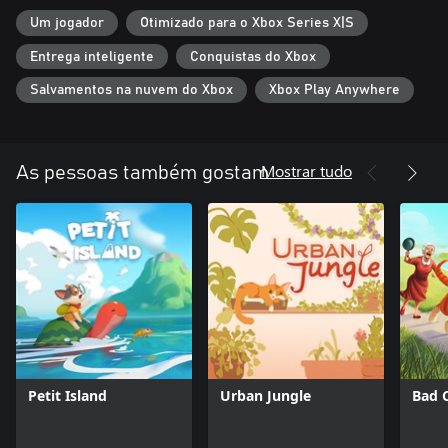
Um jogador
Otimizado para o Xbox Series X|S
Entrega inteligente
Conquistas do Xbox
Salvamentos na nuvem do Xbox
Xbox Play Anywhere
Mostrar tudo
As pessoas também gostam
Petit Island
Urban Jungle
Bad 