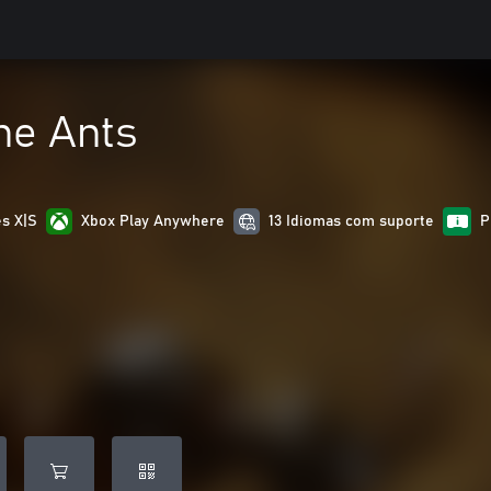
he Ants
es X|S
Xbox Play Anywhere
13 Idiomas com suporte
P