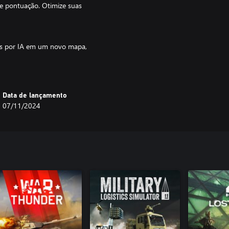
e pontuação. Otimize suas
as por IA em um novo mapa,
Data de lançamento
recursos sem ser detectada.
07/11/2024
lhida. É a solução perfeita para
eração... pelo nosso Império
batalhas táticas e estratégicas,
a, explora a Federação e
m local será crucial para