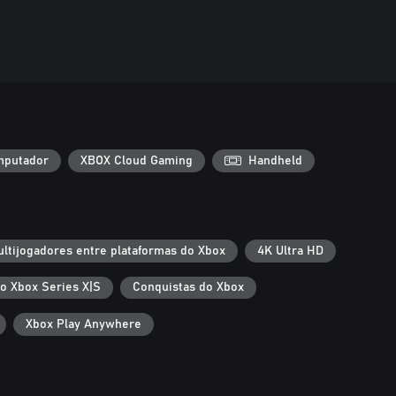
putador
XBOX Cloud Gaming
Handheld
ltijogadores entre plataformas do Xbox
4K Ultra HD
 o Xbox Series X|S
Conquistas do Xbox
Xbox Play Anywhere