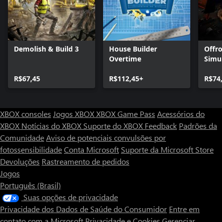
Demolish & Build 3
House Builder
Offr
Overtime
Simu
R$67,45
R$112,45+
R$74
XBOX consoles
Jogos XBOX
XBOX Game Pass
Acessórios do
XBOX
Notícias do XBOX
Suporte do XBOX
Feedback
Padrões da
Comunidade
Aviso de potenciais convulsões por
fotossensibilidade
Conta Microsoft
Suporte da Microsoft Store
Devoluções
Rastreamento de pedidos
Jogos
Português (Brasil)
Suas opções de privacidade
Privacidade dos Dados de Saúde do Consumidor
Entre em
contato com a Microsoft
Privacidade e Cookies
Gerenciar