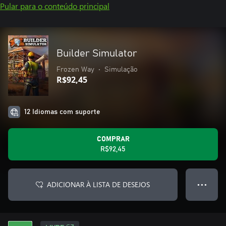
Pular para o conteúdo principal
Builder Simulator
Frozen Way
•
Simulação
R$92,45
12 Idiomas com suporte
COMPRAR
R$92,45
ADICIONAR À LISTA DE DESEJOS
● ● ●