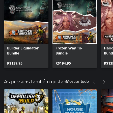
Builder Liquidator
Frozen Way Tri-
Haird
Bundle
Bundle
Bund
R$139,95
R$194,95
R$13
Mostrar tudo
As pessoas também gostam