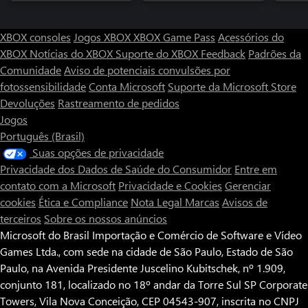
XBOX consoles
Jogos XBOX
XBOX Game Pass
Acessórios do
XBOX
Notícias do XBOX
Suporte do XBOX
Feedback
Padrões da
Comunidade
Aviso de potenciais convulsões por
fotossensibilidade
Conta Microsoft
Suporte da Microsoft Store
Devoluções
Rastreamento de pedidos
Jogos
Português (Brasil)
Suas opções de privacidade
Privacidade dos Dados de Saúde do Consumidor
Entre em
contato com a Microsoft
Privacidade e Cookies
Gerenciar
cookies
Ética e Compliance
Nota Legal
Marcas
Avisos de
terceiros
Sobre os nossos anúncios
Microsoft do Brasil Importação e Comércio de Software e Vídeo
Games Ltda., com sede na cidade de São Paulo, Estado de São
Paulo, na Avenida Presidente Juscelino Kubitschek, nº 1.909,
conjunto 181, localizado no 18º andar da Torre Sul SP Corporate
Towers, Vila Nova Conceição, CEP 04543-907, inscrita no CNPJ