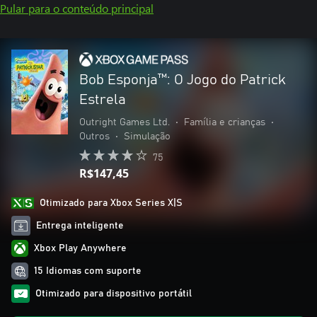
Pular para o conteúdo principal
Bob Esponja™: O Jogo do Patrick
Estrela
Outright Games Ltd.
•
Família e crianças
•
Outros
•
Simulação
75
R$147,45
Otimizado para Xbox Series X|S
Entrega inteligente
Xbox Play Anywhere
15 Idiomas com suporte
Otimizado para dispositivo portátil