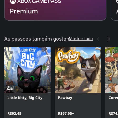
Premium
Mostrar tudo
As pessoas também gostam
Little Kitty, Big City
Pawbay
Corv
R$92,45
R$97,95+
R$74