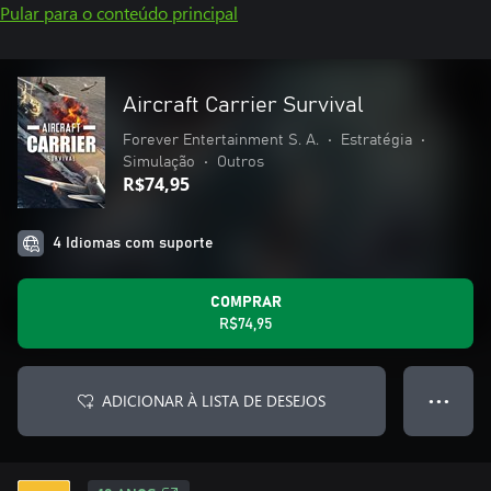
Pular para o conteúdo principal
Aircraft Carrier Survival
Forever Entertainment S. A.
•
Estratégia
•
Simulação
•
Outros
R$74,95
4 Idiomas com suporte
COMPRAR
R$74,95
ADICIONAR À LISTA DE DESEJOS
● ● ●