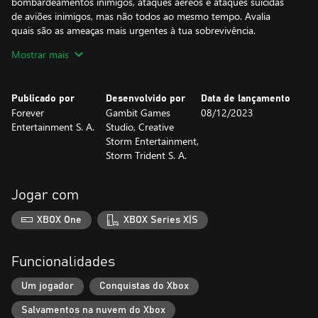
bombardeamentos inimigos, ataques aéreos e ataques suicidas
de aviões inimigos, mas não todos ao mesmo tempo. Avalia
quais são as ameaças mais urgentes à tua sobrevivência.
Mostrar mais
Usa manobras, aviões, torres antiaéreas e tudo o que puderes
para sobreviver ao ataque inimigo. Certifica-te de que qualquer
inimigo que se atreva a atacar-te acabará nas profundezas do
Publicado por
Desenvolvido por
Data de lançamento
Pacífico.
Forever
Gambit Games
08/12/2023
Entertainment S. A.
Studio, Creative
Aproveita informações recolhidas durante missões de
Storm Entertainment,
reconhecimento para preparar pilotos e aeronaves para
Storm Trident S. A.
operações em grande escala. Aponta a bases terrestres inimigas e
até mesmo às respetivas frotas. Identifica os oponentes antes de
escolheres as direções dos ataques e decide a sequência de alvos
Jogar com
e de manobras.
XBOX One
XBOX Series X|S
Arriscarás todas as vidas no navio para salvar apenas uma? Tens
o que é preciso para tomar decisões sob pressão? Aconteça o
que acontecer, alguns sacrifícios serão necessários e a única
Funcionalidades
forma de redenção é a vitória!
Um jogador
Conquistas do Xbox
Salvamentos na nuvem do Xbox