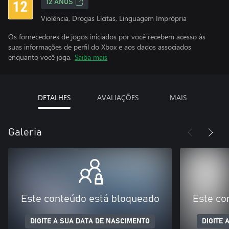
12 ANOS
Violência, Drogas Lícitas, Linguagem Imprópria
Os fornecedores de jogos iniciados por você recebem acesso às
suas informações de perfil do Xbox e aos dados associados
enquanto você joga.
Saiba mais
DETALHES
AVALIAÇÕES
MAIS
Galeria
Este conteúdo está bloqueado
Este co
DIGITE A SUA DATA DE NASCIMENTO
DIGITE 