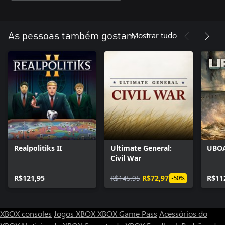
Mostrar tudo
As pessoas também gostam
Realpolitiks II
Ultimate General:
UBO
Civil War
R$121,95
R$145,95
R$72,97
R$11
-50%
XBOX consoles
Jogos XBOX
XBOX Game Pass
Acessórios do