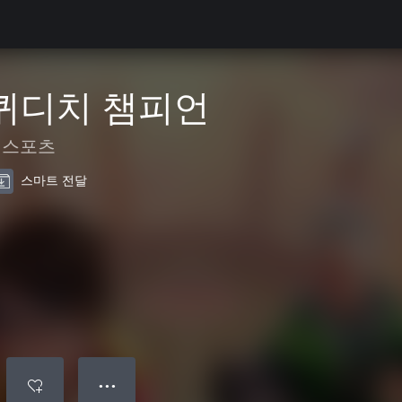
 퀴디치 챔피언
스포츠
스마트 전달
● ● ●