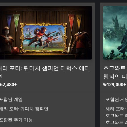
해리 포터: 퀴디치 챔피언 디럭스 에디
호그와트 
션
챔피언 디
62,480+
₩129,000+
포함된 게임
포함된 게
해리 포터: 퀴디치 챔피언
해리 포터:
호그와트 
포함된 추가 기능
호그와트 레