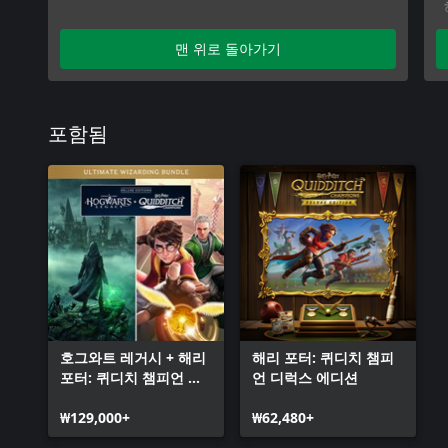
맨 위로 돌아가기
포함됨
호그와트 레거시 + 해리
해리 포터: 퀴디치 챔피
포터: 퀴디치 챔피언 디
언 디럭스 에디션
럭스 에디션 번들
₩129,000+
₩62,480+