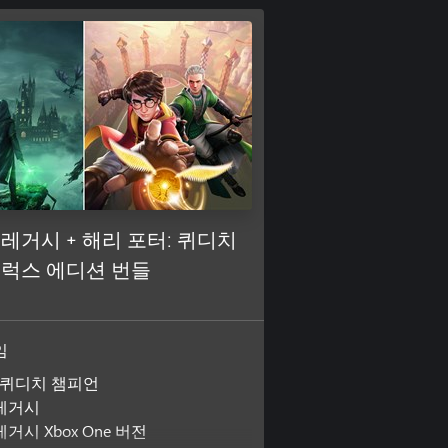
레거시 + 해리 포터: 퀴디치
럭스 에디션 번들
임
 퀴디치 챔피언
레거시
거시 Xbox One 버전