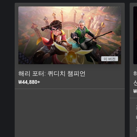
이 버전
해리 포터: 퀴디치 챔피언
₩44,880+
₩