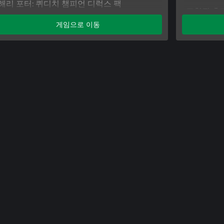
해리 포터: 퀴디치 챔피언 디럭스 팩
포함된 추
게임으로 이동
해리 포터:
호그와트 
호그와트 레