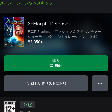
メイン コンテンツへスキップ
X-Morph: Defense
EXOR Studios
•
アクション & アドベンチャー
•
シューティング
•
シミュレーション
•
戦略
¥2,350+
購入
¥2,350+
ほしい物リストに追加
● ● ●
12+