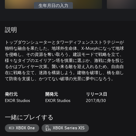
生年月日の入力
説明
トップダウンシューターとタワーディフェンスストラテジーが
独特な融合を果たした。地球外生命体、X-Morphになって地球
を侵略し、その資源を奪い取ろう。建設モードで戦略を立て、
様々なタイプのエイリアン塔を慎重に選ぶか、激戦に身を投じ
るかはプレイヤー次第。襲い来る敵を迎え入れるため、自由自
在に戦略を立て、迷路を構築しよう。建物を破壊し、橋を崩し
て防衛を支援し、かつてない破壊の光景に夢中になろう。
発行元
開発元
リリース日
EXOR Studios
EXOR Studios
2017/8/30
一緒にプレイする
XBOX One
XBOX Series X|S