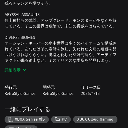
残るチャンスを増やそう。
ABYSSAL ASSAULTS
何十種類もの武器、アップグレード、モンスターがあなたを待
っている。そこの世界は危険で、未知の脅威をはらんでいる。
DIVERSE BIOMES
オーシャン・キーパーの水中世界は多くのバイオームで構成さ
れている。あなたはその場所を旅し、失われた文明の遺跡を見
つけなければならない。廃墟と化したSF研究所や、アーティフ
ァクトが眠る鉱山など、ミステリアスな場所を発見しよう。
詳細表示
FARM RESOURCES
装備や武器、メック・スパイダーをアップグレードするため
に、さまざまな資源を求めて洞窟を掘削しよう。資源を採掘し
発行元
開発元
リリース日
ようとすると、その土地の動物たちは嫌がる！ダンジョンを出
RetroStyle Games
RetroStyle Games
2025/4/18
て、ダイナミックな戦闘モードに切り替えるのをお忘れなく。
MASSIVE BOSS FIGHTS
一緒にプレイする
オーシャン・キーパーは、ユニークなボスとの大規模なバトル
であなたを驚かせる準備ができている！巨大なカニから空飛ぶ
XBOX Series X|S
PC
XBOX Cloud Gaming
ネズミまで、それぞれの戦いは真の挑戦となるでしょう。カー