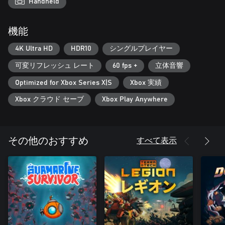
ドはすべて明かさない。もうひとつの問題は、彼らに打ち勝つ
Handheld
力があなたにあるだろうか？
機能
REPLAYABILITY
単調さを忘れてください - 新しいゲームセッションのたびに、
4K Ultra HD
HDR10
シングルプレイヤー
海底世界の新しい秘密が開かれ、海のモンスターとの戦いはよ
り難しくなります。様々なメタ・アップグレードやユニークな
可変リフレッシュ レート
60 fps +
立体音響
タイプのメックを使って、モンスターの波ごとに勇敢に戦うこ
とができる。
Optimized for Xbox Series X|S
Xbox 実績
Xbox クラウド セーブ
Xbox Play Anywhere
すべて表示
その他のおすすめ