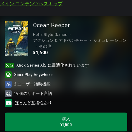
メイン コンテンツへスキップ
Ocean Keeper
RetroStyle Games
•
アクション & アドベンチャー
•
シミュレーション
•
その他
¥1,500
Xbox Series X|S に最適化されています
Xbox Play Anywhere
2 ユーザー補助機能
14 個のサポート言語
ほとんど互換性あり
購入
¥1,500