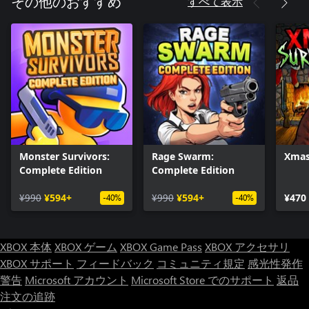
すべて表示
その他のおすすめ
Monster Survivors:
Rage Swarm:
Xmas
Complete Edition
Complete Edition
¥990
¥594+
¥990
¥594+
¥470
-40%
-40%
XBOX 本体
XBOX ゲーム
XBOX Game Pass
XBOX アクセサリ
XBOX サポート
フィードバック
コミュニティ規定
感光性発作
警告
Microsoft アカウント
Microsoft Store でのサポート
返品
注文の追跡