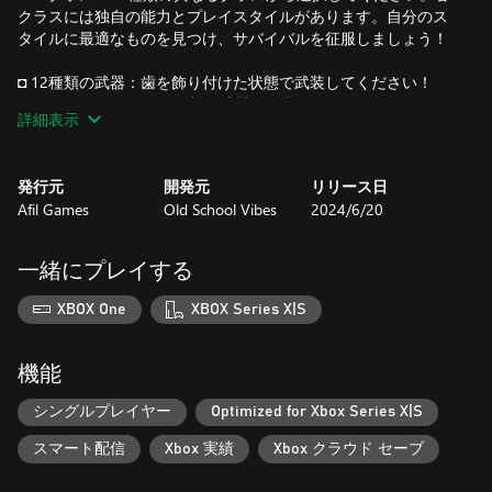
クラスには独自の能力とプレイスタイルがあります。自分のス
タイルに最適なものを見つけ、サバイバルを征服しましょう！
◘ 12種類の武器：歯を飾り付けた状態で武装してください！
Primal Survivorsには12種類の武器が用意されており、あなたが
詳細表示
マスターして道に立ちはだかる脅威を排除できます。
◘ ユニークな行動を持つボス3体：独特の行動と戦術を持つ3体
発行元
開発元
リリース日
の強力なボスに立ち向かって、壮大な挑戦を乗り越えてくださ
Afil Games
Old School Vibes
2024/6/20
い。スリル満点です！
◘ 10分の焚き火ゲームモード：忙しいスケジュールでもPrimal
一緒にプレイする
Survivorsのアドレナリンを楽しむことができます！ "焚き火"モ
ードでは10分のゲームセッションが提供され、忙しいプレイヤ
XBOX One
XBOX Series X|S
ーに最適です。
◘ 2つの特別なゲームモード：特別なクラスや武器を持つ2つの
機能
特別なゲームモードをアンロックして、より多様な体験をお楽
しみください。
シングルプレイヤー
Optimized for Xbox Series X|S
スマート配信
Xbox 実績
Xbox クラウド セーブ
Primal Survivorsはただのゲーム以上のものであり、サバイバル
の核心への忘れられない旅です。さあ、今すぐ挑戦に出かけ