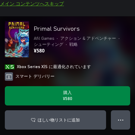
メイン コンテンツへスキップ
Primal Survivors
Afil Games
•
アクション & アドベンチャー
•
シューティング
•
戦略
¥580
Xbox Series X|S に最適化されています
スマート デリバリー
購入
¥580
ほしい物リストに追加
● ● ●