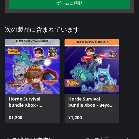
ゲームに移動
次の製品に含まれています
Horde Survival
Horde Survival
bundle Xbox -
bundle Xbox - Beyond
Andromeda
Border, Shield King
Survivors, Beyond
¥1,200
and Primal Survivors
¥1,200
Border, Farmer
Survivors, Primal
Survivors, Shield King