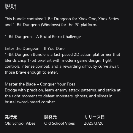
説明
This bundle contains: 1-Bit Dungeon for Xbox One, Xbox Series
and 1-Bit Dungeon (Windows) for the PC platform.
1-Bit Dungeon – A Brutal Retro Challenge
Enter the Dungeon – If You Dare
1-Bit Dungeon Bundle is a fast-paced 2D action platformer that
blends crisp 1-bit pixel art with modern game design. Tight
controls, intense combat, and a rewarding difficulty curve await
those brave enough to enter.
Master the Blade – Conquer Your Foes
Dodge with precision, learn enemy attack patterns, and strike at
the right moment to defeat monsters, ghosts, and slimes in
brutal sword-based combat.
発行元
開発元
リリース日
Old School Vibes
Old School Vibes
2025/3/20