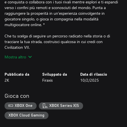
e conquista o collabora con i tuoi rivali mentre esplori e ti espandi
verso i confini più remoti e sconosciuti del mondo. Punta a
raggiungere la prosperità in un'esperienza coinvolgente in
giocatore singolo, o gioca in compagnia nella modalità
multigiocatore online. *
Che tu scelga di seguire un percorso radicato nella storia o di
tracciare la tua strada, costruisci qualcosa in cui credi con
Civilization VII.
Mostra altro
EVOLVI IN OGNI EPOCA O RESISTI ALLA PROVA DEL TEMPO
Guida il tuo impero attraverso Epoche distinte della storia umana.
Tra le epoche Antica, delle Esplorazioni e Moderna, scegli se
Pubblicato da
Sviluppato da
Data di rilascio
guidare una civiltà collaudata dal tempo dall'inizio alla fine, se
2K
Firaxis
10/2/2025
farla evolvere strategicamente per prosperare con una nuova
identità nell'Epoca successiva o se trovare una via di mezzo
attraverso l'ibridazione. Poiché il raggiungimento di traguardi
Gioca con
scientifici, culturali, militari ed economici all'interno di ogni Epoca
sblocca vantaggi in quella successiva, deciderai tu come e quando
XBOX One
XBOX Series X|S
l'identità e la strategia del tuo impero si svilupperanno.
XBOX Cloud Gaming
TRACCIA IL TUO PERCORSO VERSO LA VITTORIA
Delinea la storia unica del tuo impero perseguendo un'ampia