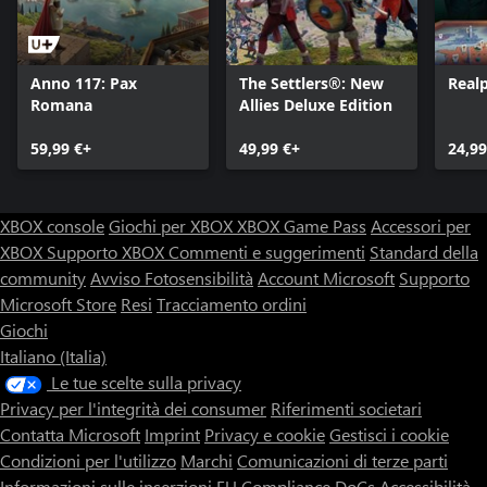
Anno 117: Pax
The Settlers®: New
Realp
Romana
Allies Deluxe Edition
59,99 €+
49,99 €+
24,99
XBOX console
Giochi per XBOX
XBOX Game Pass
Accessori per
XBOX
Supporto XBOX
Commenti e suggerimenti
Standard della
community
Avviso Fotosensibilità
Account Microsoft
Supporto
Microsoft Store
Resi
Tracciamento ordini
Giochi
Italiano (Italia)
Le tue scelte sulla privacy
Privacy per l'integrità dei consumer
Riferimenti societari
Contatta Microsoft
Imprint
Privacy e cookie
Gestisci i cookie
Condizioni per l'utilizzo
Marchi
Comunicazioni di terze parti
Informazioni sulle inserzioni
EU Compliance DoCs
Accessibilità