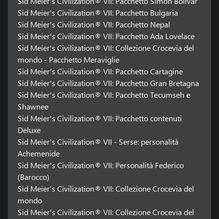
Sid Meier's Civilization® VII: Pacchetto Simón Bolívar
nell'Epoca Antica e delle Esplorazioni. Supporta fino a otto
giocatori nell'Epoca Moderna. Potrebbero applicarsi restrizioni alle
Sid Meier's Civilization® VII: Pacchetto Bulgaria
dimensioni della mappa durante alcune partite multigiocatore in
Sid Meier's Civilization® VII: Pacchetto Nepal
crossplay. Maggiori informazioni disponibili all'indirizzo:
Sid Meier's Civilization® VII: Pacchetto Ada Lovelace
https://2kgam.es/Civ7FAQ. Si applicano termini.
Sid Meier's Civilization® VII: Collezione Crocevia del
mondo - Pacchetto Meraviglie
Termini di servizio del software disponibili nel gioco e su
www.take2games.com/legal.
Sid Meier's Civilization® VII: Pacchetto Cartagine
Sid Meier's Civilization® VII: Pacchetto Gran Bretagna
L'accesso non trasferibile a funzionalità e/o contenuti speciali,
Sid Meier's Civilization® VII: Pacchetto Tecumseh e
quali elementi sbloccabili/scaricabili/online e contenuti
Shawnee
bonus/servizi/funzionalità/servizi multigiocatore, potrebbero
Sid Meier's Civilization® VII: Pacchetto contenuti
richiedere un codice seriale monouso, costi aggiuntivi e/o la
registrazione di un account online non trasferibile (età minima
Deluxe
variabile). Per maggiori dettagli, visita www.take2games.com/legal
Sid Meier's Civilization® VII - Serse: personalità
e www.take2games.com/privacy. L'accesso ad alcune funzionalità
Achemenide
speciali potrebbe richiedere una connessione Internet, non essere
Sid Meier's Civilization® VII: Personalità Federico
disponibile per tutti gli utenti o in ogni momento ed è soggetto a
(Barocco)
interruzione, modifica o offerta con termini diversi senza
comunicazione preventiva.
Sid Meier's Civilization® VII: Collezione Crocevia del
mondo
La violazione dei Termini di Servizio, del Codice di condotta o di
Sid Meier's Civilization® VII: Collezione Crocevia del
altri accordi può risultare nella limitazione o sospensione