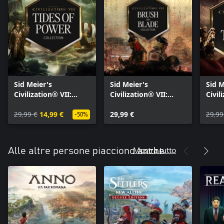
Sid Meier's
Sid Meier's
Sid M
Civilization® VII:
Civilization® VII:
Civil
Collezione Le maree
Collezione Pennello e
Colle
del potere
29,99 €
14,99 €
lama
29,99 €
gove
29,99
-50%
Mostra tutto
Alle altre persone piacciono anche