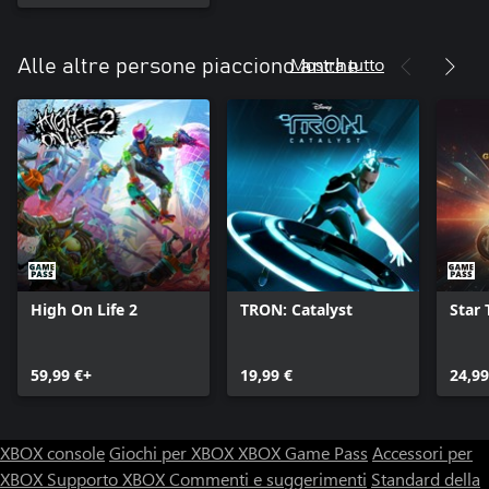
Mostra tutto
Alle altre persone piacciono anche
High On Life 2
TRON: Catalyst
Star 
59,99 €+
19,99 €
24,99
XBOX console
Giochi per XBOX
XBOX Game Pass
Accessori per
XBOX
Supporto XBOX
Commenti e suggerimenti
Standard della