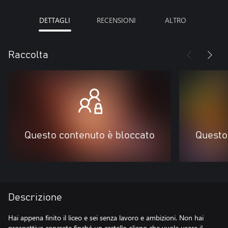
DETTAGLI
RECENSIONI
ALTRO
Raccolta
Questo contenuto è bloccato
Questo
Descrizione
Hai appena finito il liceo e sei senza lavoro e ambizioni. Non hai
prospettive concrete finché un cartello alieno che vuole usare il