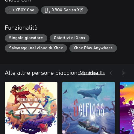
miei figli mi hanno aiutato a testare il gameplay.
XBOX One
XBOX Series X|S
ATTENZIONE: questo gioco non utilizza risorse di intelligenza
artificiale. Tutte le foto utilizzate sono royalty free e provengono
da siti come Pixabay, Pexels e Unsplash.
Funzionalità
Singolo giocatore
Obiettivi di Xbox
Salvataggi nel cloud di Xbox
Xbox Play Anywhere
Mostra tutto
Alle altre persone piacciono anche