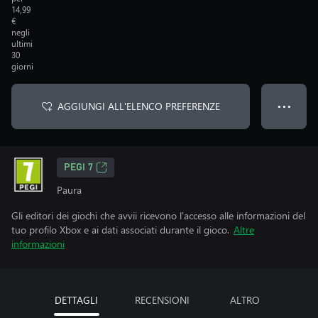
14,99
€
negli
ultimi
30
giorni
AGGIUNGI ALL'ELENCO PREFERENZE
● ● ●
PEGI 7
Paura
Gli editori dei giochi che avvii ricevono l'accesso alle informazioni del
tuo profilo Xbox e ai dati associati durante il gioco.
Altre
informazioni
DETTAGLI
RECENSIONI
ALTRO