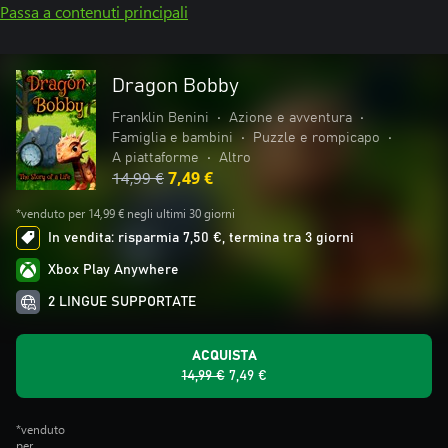
Passa a contenuti principali
Dragon Bobby
Franklin Benini
•
Azione e avventura
•
Famiglia e bambini
•
Puzzle e rompicapo
•
A piattaforme
•
Altro
14,99 €
7,49 €
*venduto per 14,99 € negli ultimi 30 giorni
In vendita: risparmia 7,50 €, termina tra 3 giorni
Xbox Play Anywhere
2 LINGUE SUPPORTATE
ACQUISTA
14,99 €
7,49 €
*venduto
per