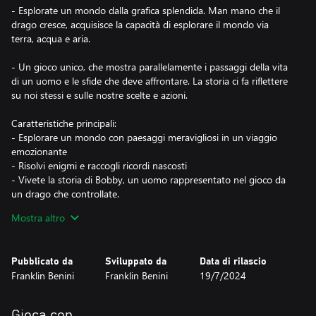
- Esplorate un mondo dalla grafica splendida. Man mano che il
drago cresce, acquisisce la capacità di esplorare il mondo via
terra, acqua e aria.
- Un gioco unico, che mostra parallelamente i passaggi della vita
di un uomo e le sfide che deve affrontare. La storia ci fa riflettere
su noi stessi e sulle nostre scelte e azioni.
Caratteristiche principali:
- Esplorare un mondo con paesaggi meravigliosi in un viaggio
emozionante
- Risolvi enigmi e raccogli ricordi nascosti
- Vivete la storia di Bobby, un uomo rappresentato nel gioco da
un drago che controllate.
- Una splendida colonna sonora realizzata da artisti di fama
Mostra altro
- Un gioco basato su giochi di esplorazione, puzzle e narrativi
come "The First Tree", "Spirit of the North", "Lost Ember" e
"Journey". Se vi sono piaciuti alcuni di questi giochi, amerete
Pubblicato da
Sviluppato da
Data di rilascio
"Dragon Bobby".
Franklin Benini
Franklin Benini
19/7/2024
- Questo è un gioco indipendente creato da una sola persona.
Ho programmato, progettato il gioco e scritto la storia, mentre i
Gioca con