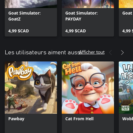
Goat Simulator:
Goat Simulator:
Goat
GoatZ
PAYDAY
4,99 $CAD
4,99 $CAD
4,99
Afficher tout
Les utilisateurs aiment aussi
Pawbay
Cat From Hell
Wobb