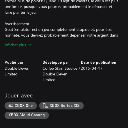
encore plus de points! Quand il s'agit de chèvres, le ciel n'est plus
une limite, puisque vous pourrez probablement le dépasser et
faire planter le jeu.
Avertissement
Goat Simulator est un jeu complètement stupide et, pour être
honnête, vous devriez probablement dépenser votre argent dans
quelque chose d'autre, comme un cerceau, une pile de briques,
Afficher plus
ou peut-être mettre votre argent en commun avec un ami et
acheter une véritable chèvre.
Publié par
Développé par
Date de publication
Principales caractéristiques
Double Eleven
Coffee Stain Studios /
2015-04-17
• Vous pouvez être une chèvre
Limited
Double Eleven
• Obtenez des points en démolissant des trucs - vantez-vous
Limited
devant vos amis d'être la Chèvre Suprême
• DES MILLIONS DE BUGS ! Nous éliminons seulement les bugs
qui font planter le jeu, tout le reste est hilarant et nous le
Jouer avec
gardons
• Les lois de la physique du jeu se modifient de manière
XBOX One
XBOX Series X|S
imprévisible
• Sérieusement regardez le cou de cette chèvre
XBOX Cloud Gaming
• Vous pouvez être une chèvre