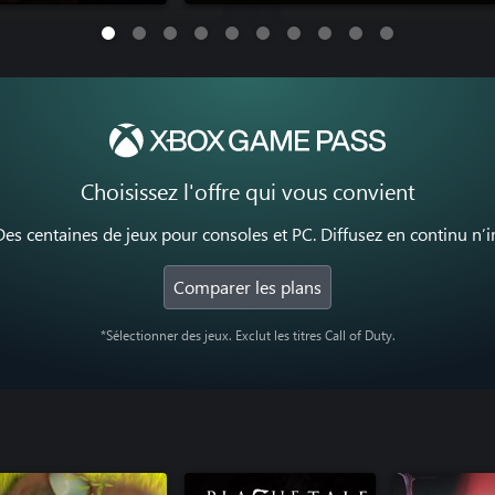
Choisissez l'offre qui vous convient
Des centaines de jeux pour consoles et PC. Diffusez en continu n’
Comparer les plans
*Sélectionner des jeux. Exclut les titres Call of Duty.