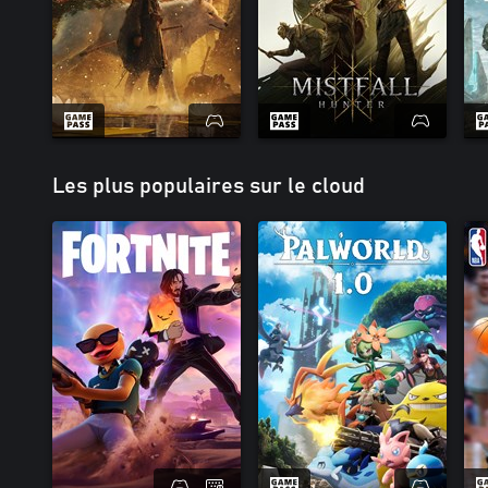
Les plus populaires sur le cloud