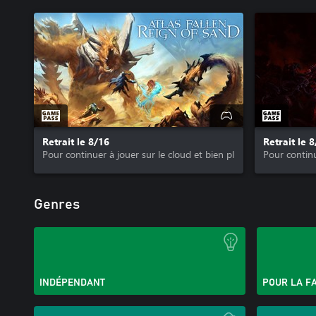
Retrait le 8/16
Retrait le 
Pour continuer à jouer sur le cloud et bien plus encore, achetez 
Pour continu
Genres
INDÉPENDANT
POUR LA F