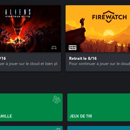
8/16
Retrait le 8/16
le jeu
er à jouer sur le cloud et bien plus encore, achetez le jeu
Pour continuer à jouer sur le cloud
AMILLE
JEUX DE TIR