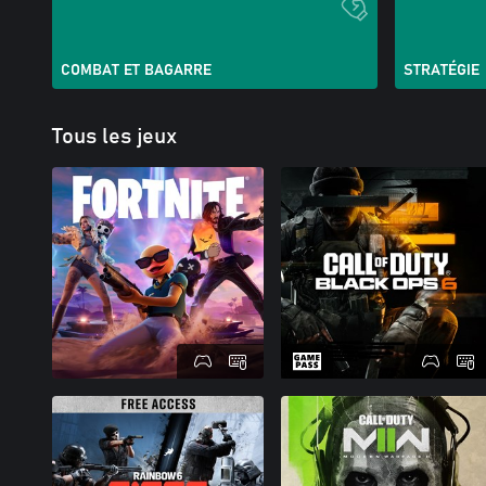
COMBAT ET BAGARRE
STRATÉGIE
Tous les jeux