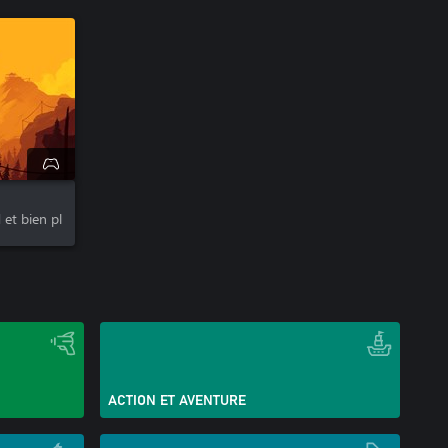
 et bien plus encore, achetez le jeu
ACTION ET AVENTURE