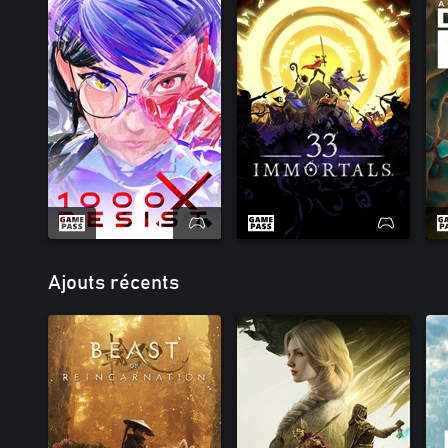
Ajouts récents