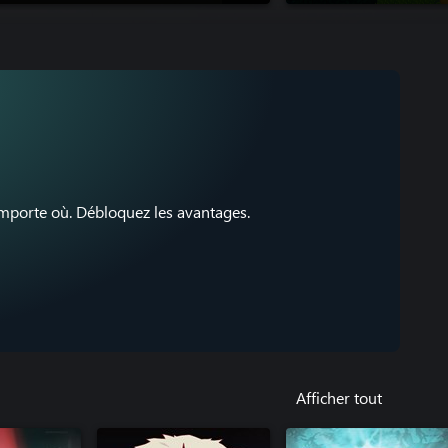
importe où. Débloquez les avantages.
Afficher tout