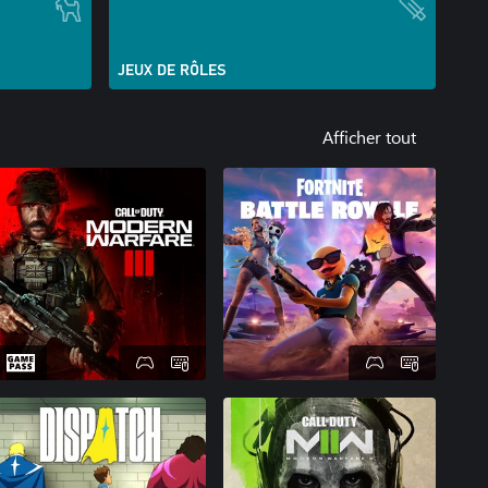
JEUX DE RÔLES
Afficher tout