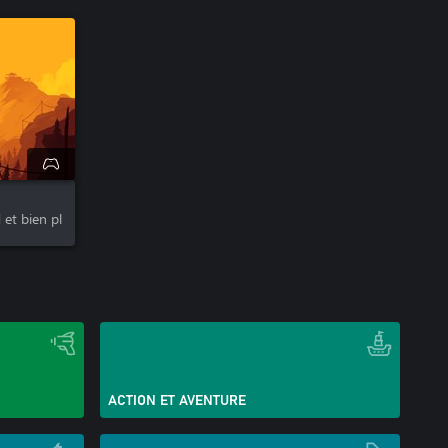
 et bien plus encore, achetez le jeu
ACTION ET AVENTURE