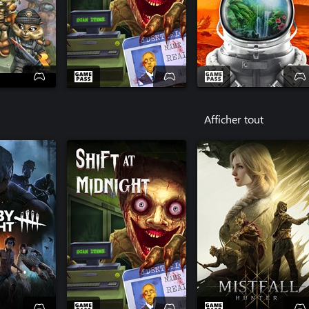
Afficher tout