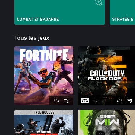
COMBAT ET BAGARRE
STRATÉGIE
Tous les jeux