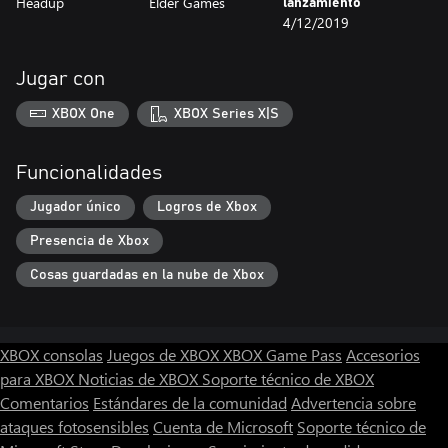
Headup
Elder Games
lanzamiento
4/12/2019
Jugar con
XBOX One
XBOX Series X|S
Funcionalidades
Jugador único
Logros de Xbox
Presencia de Xbox
Cosas guardadas en la nube de Xbox
XBOX consolas
Juegos de XBOX
XBOX Game Pass
Accesorios
para XBOX
Noticias de XBOX
Soporte técnico de XBOX
Comentarios
Estándares de la comunidad
Advertencia sobre
ataques fotosensibles
Cuenta de Microsoft
Soporte técnico de