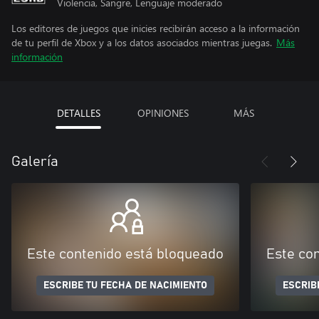
Violencia, Sangre, Lenguaje moderado
Los editores de juegos que inicies recibirán acceso a la información
de tu perfil de Xbox y a los datos asociados mientras juegas.
Más
información
DETALLES
OPINIONES
MÁS
Galería
Este contenido está bloqueado
Este co
ESCRIBE TU FECHA DE NACIMIENTO
ESCRIB