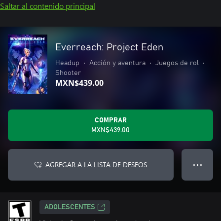
Saltar al contenido principal
Everreach: Project Eden
Headup
•
Acción y aventura
•
Juegos de rol
•
Shooter
MXN$439.00
COMPRAR
MXN$439.00
AGREGAR A LA LISTA DE DESEOS
● ● ●
ADOLESCENTES