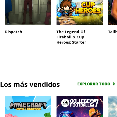
Juega
hasta
10
horas
mediante
Dispatch
The Legend Of
Tail
EA
Fireball & Cup
Play,
Heroes: Starter
que
Bundle
se
incluye
en
Game
Pass
Los más vendidos
Ultimate
EXPLORAR TODO