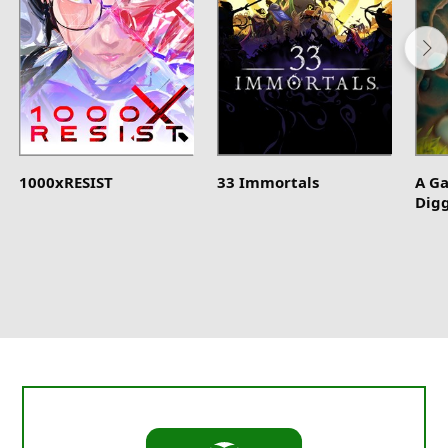
1000xRESIST
33 Immortals
A G
Dig