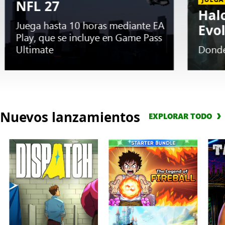
NFL 27
Hal
Juega hasta 10 horas mediante EA
Evo
Play, que se incluye en Game Pass
Ultimate
Donde
Slide
1
Nuevos lanzamientos
EXPLORAR TODO
of
5.
PRUEBA
ANTICIPADA
EA
SPORTS™
Madden
NFL
27