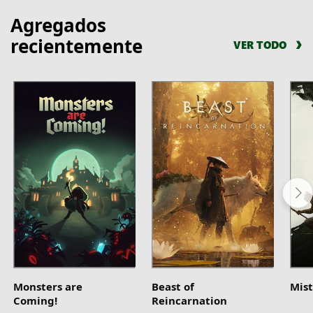
Agregados
recientemente
VER TODO
Monsters are
Beast of
Mist
Coming!
Reincarnation