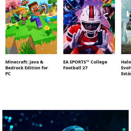
Minecraft: Java &
EA SPORTS™ College
Hal
Bedrock Edition for
Football 27
Evol
PC
Está