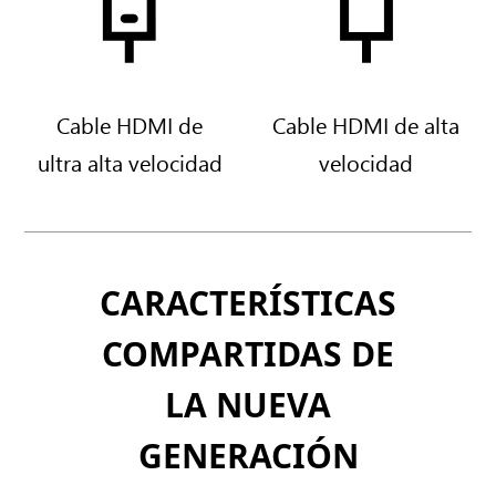
d
5
e
1
1
2
T
G
Cable HDMI de
Cable HDMI de alta
B
B
ultra alta velocidad
velocidad
CARACTERÍSTICAS
COMPARTIDAS DE
LA NUEVA
GENERACIÓN