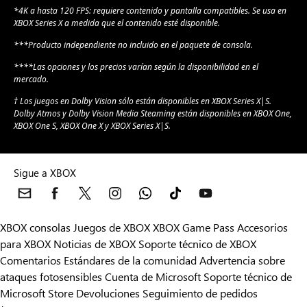
*4K a hasta 120 FPS: requiere contenido y pantalla compatibles. Se usa en
XBOX Series X a medida que el contenido esté disponible.
***Producto independiente no incluido en el paquete de consola.
****Las opciones y los precios varían según la disponibilidad en el
mercado.
† Los juegos en Dolby Vision sólo están disponibles en XBOX Series X|S.
Dolby Atmos y Dolby Vision Media Steaming están disponibles en XBOX One,
XBOX One S, XBOX One X y XBOX Series X|S.
Sigue a XBOX
XBOX consolas
Juegos de XBOX
XBOX Game Pass
Accesorios
para XBOX
Noticias de XBOX
Soporte técnico de XBOX
Comentarios
Estándares de la comunidad
Advertencia sobre
ataques fotosensibles
Cuenta de Microsoft
Soporte técnico de
Microsoft Store
Devoluciones
Seguimiento de pedidos