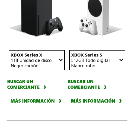
en
la
página.
Compara
una
consola
XBOX
Series X
Usa
XBOX Series X
Usa
XBOX Series S
estos
1TB
Unidad de disco
estos
512GB
Todo digital
o
menús
Negro carbón
menús
Blanco robot
S
desplegables
desplegables
en
para
para
BUSCAR UN
BUSCAR UN
cambiar
cambiar
una
COMERCIANTE
el
COMERCIANTE
el
columna
contenido
contenido
con
de
de
MÁS INFORMACIÓN
MÁS INFORMACIÓN
la
la
una
columna
columna
consola
de
de
Series X
abajo
abajo
o
S