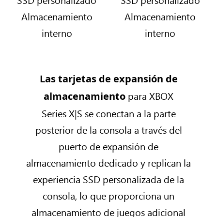
r
i
X
X
Almacenamiento
Almacenamiento
b
ó
S
S
o
n
e
e
interno
interno
n
t
r
r
B
o
i
i
l
d
e
e
XBOX
a
o
s
s
Las tarjetas de expansión de
Series X
c
d
X
S
para XBOX
almacenamiento
y
k
i
e
e
S
c
g
Series X|S se conectan a la parte
n
d
o
i
C
i
posterior de la consola a través del
n
t
a
c
u
a
puerto de expansión de
r
i
n
l
b
ó
almacenamiento dedicado y replican la
a
e
o
n
experiencia SSD personalizada de la
u
n
n
t
n
R
B
o
consola, lo que proporciona un
i
o
l
d
almacenamiento de juegos adicional
d
b
a
o