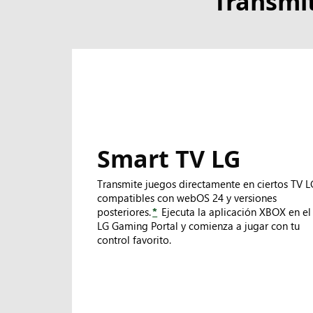
Transmi
inicio
de
la
aplicación
XBOX
en
un
televisor
inteligente
Smart TV LG
Transmite juegos directamente en ciertos TV L
compatibles con webOS 24 y versiones
posteriores.
*
Ejecuta la aplicación XBOX en el
LG Gaming Portal y comienza a jugar con tu
control favorito.