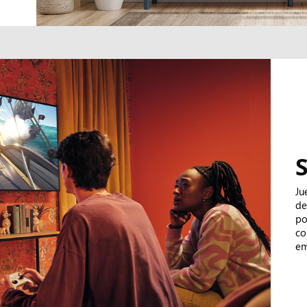
Ju
de
po
co
em