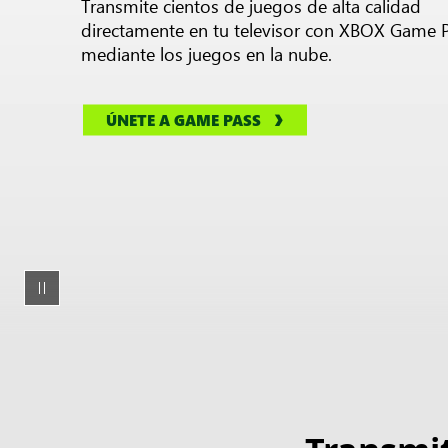
Transmite cientos de juegos de alta calidad
directamente en tu televisor con XBOX Game 
mediante los juegos en la nube.
ÚNETE A GAME PASS
Animación
de
la
pantalla
de