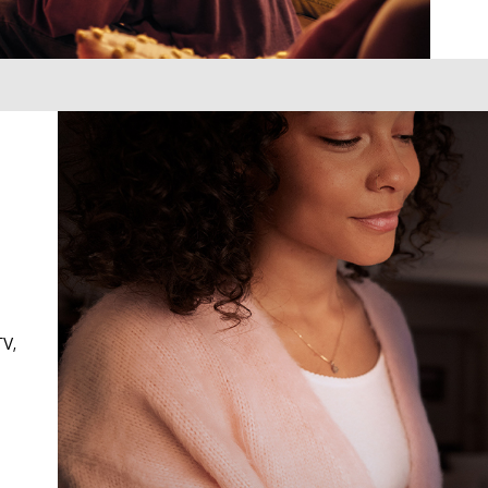
TV,
a