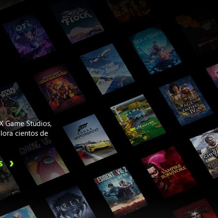
OX Game Studios,
lora cientos de
S