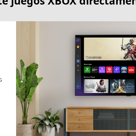
te juegos XBOX directamen
G