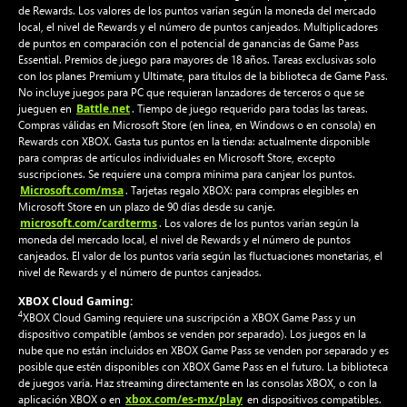
de Rewards. Los valores de los puntos varían según la moneda del mercado
local, el nivel de Rewards y el número de puntos canjeados. Multiplicadores
de puntos en comparación con el potencial de ganancias de Game Pass
Essential. Premios de juego para mayores de 18 años. Tareas exclusivas solo
con los planes Premium y Ultimate, para títulos de la biblioteca de Game Pass.
No incluye juegos para PC que requieran lanzadores de terceros o que se
Battle.net
jueguen en
. Tiempo de juego requerido para todas las tareas.
Compras válidas en Microsoft Store (en línea, en Windows o en consola) en
Rewards con XBOX. Gasta tus puntos en la tienda: actualmente disponible
para compras de artículos individuales en Microsoft Store, excepto
suscripciones. Se requiere una compra mínima para canjear los puntos.
Microsoft.com/msa
. Tarjetas regalo XBOX: para compras elegibles en
Microsoft Store en un plazo de 90 días desde su canje.
microsoft.com/cardterms
. Los valores de los puntos varían según la
moneda del mercado local, el nivel de Rewards y el número de puntos
canjeados. El valor de los puntos varía según las fluctuaciones monetarias, el
nivel de Rewards y el número de puntos canjeados.
XBOX Cloud Gaming:
4
XBOX Cloud Gaming requiere una suscripción a XBOX Game Pass y un
dispositivo compatible (ambos se venden por separado). Los juegos en la
nube que no están incluidos en XBOX Game Pass se venden por separado y es
posible que estén disponibles con XBOX Game Pass en el futuro. La biblioteca
de juegos varía. Haz streaming directamente en las consolas XBOX, o con la
xbox.com/es-mx/play
aplicación XBOX o en
en dispositivos compatibles.