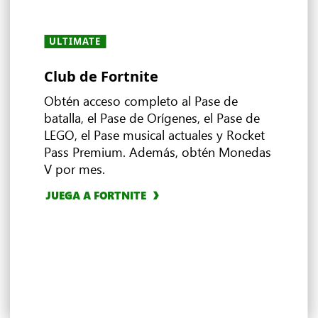
ULTIMATE
ULTIMATE
ULTIMATE
ULTIMATE
TODOS LOS PLANES
TODOS LOS PLANES
ULTIMATE
TODOS LOS PLANES
· PC
·
・
PREMIUM
PREMIUM
·
・
ESSENTIAL
ESSENTIAL
Club de Fortnite
Disfruta del mundo de EA
Ubisoft+ Classics
Transmite y juega en cualquier
Beneficios en el juego
Gana más premios con XBOX
Ofertas y descuentos
Juegos multijugador
lugar
Game Pass
Obtén acceso completo al Pase de
batalla, el Pase de Orígenes, el Pase de
LEGO, el Pase musical actuales y Rocket
EXPLORAR OFERTAS
Pass Premium. Además, obtén Monedas
Ultimate
EXPLORA EA PLAY
EXPLORA TODOS LOS JUEGOS MULTIJUGADOR
V por mes.
EXPLORA UBISOFT+ CLASSICS
EXPLORA LOS BENEFICIOS EN EL JUEGO
4
3
JUEGA A FORTNITE
EXPLORA CLOUD GAMING
EXPLORA REWARDS