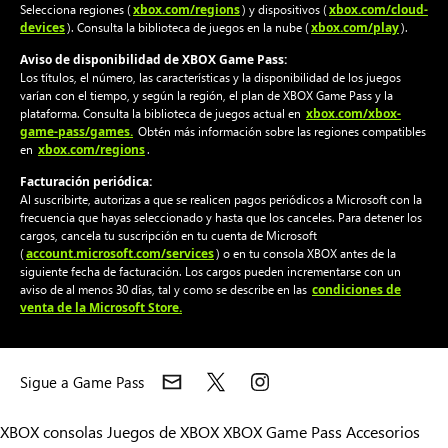
xbox.com/regions
xbox.com/cloud-
Selecciona regiones (
) y dispositivos (
devices
xbox.com/play
). Consulta la biblioteca de juegos en la nube (
).
Aviso de disponibilidad de XBOX Game Pass:
Los títulos, el número, las características y la disponibilidad de los juegos
varían con el tiempo, y según la región, el plan de XBOX Game Pass y la
xbox.com/xbox-
plataforma. Consulta la biblioteca de juegos actual en
game-pass/games.
Obtén más información sobre las regiones compatibles
xbox.com/regions
en
.
Facturación periódica:
Al suscribirte, autorizas a que se realicen pagos periódicos a Microsoft con la
frecuencia que hayas seleccionado y hasta que los canceles. Para detener los
cargos, cancela tu suscripción en tu cuenta de Microsoft
account.microsoft.com/services
(
) o en tu consola XBOX antes de la
siguiente fecha de facturación. Los cargos pueden incrementarse con un
condiciones de
aviso de al menos 30 días, tal y como se describe en las
venta de la Microsoft Store.
Sigue a Game Pass
XBOX consolas
Juegos de XBOX
XBOX Game Pass
Accesorios