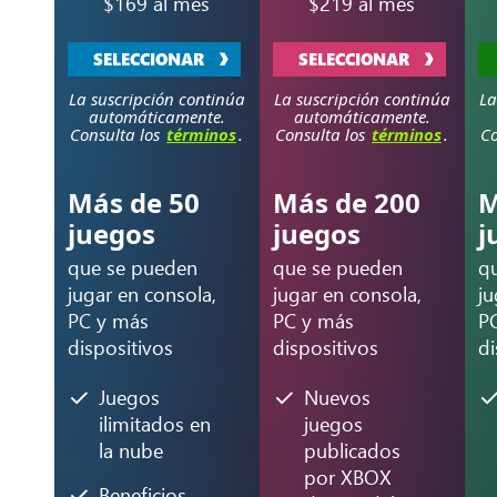
$169 al mes
$219 al mes
SELECCIONAR
SELECCIONAR
La suscripción continúa
La suscripción continúa
La
automáticamente.
automáticamente.
Consulta los
términos
.
Consulta los
términos
.
Co
Más de 50
Más de 200
M
juegos
juegos
j
que se pueden
que se pueden
q
jugar en consola,
jugar en consola,
ju
PC y más
PC y más
P
dispositivos
dispositivos
di
Juegos
Nuevos
ilimitados en
juegos
la nube
publicados
por XBOX
Beneficios