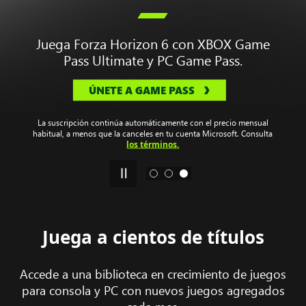
Disfruta de una biblioteca de cientos de
títulos para jugar en tus dispositivos.
Los planes empiezan desde
.
$169
/mes
ÚNETE A GAME PASS
Los títulos, el número, las características y la disponibilidad de los
juegos varían con el tiempo, y según la región, el plan de XBOX Game
Pass y la plataforma. La suscripción continúa automáticamente con el
precio mensual habitual, a menos que la canceles en tu cuenta
los términos.
Microsoft. Consulta
Juega a cientos de títulos
Accede a una biblioteca en crecimiento de juegos
para consola y PC con nuevos juegos agregados