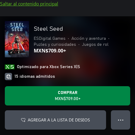
Saltar al contenido principal
Steel Seed
ESDigital Games
•
Acción y aventura
•
Puzles y curiosidades
•
Juegos de rol
MXN$709.00+
Optimizado para Xbox Series X|S
15 idiomas admitidos
COMPRAR
MXN$709.00+
AGREGAR A LA LISTA DE DESEOS
● ● ●