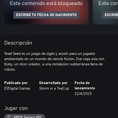
Este contenido está bloqueado
Este co
ESCRIBE TU FECHA DE NACIMIENTO
ESCRIB
Descripción
Steel Seed es un juego de sigilo y acción para un jugador
ambientado en un mundo de ciencia ficción. Zoe viaja sola con
Koby, un dron volador, a una instalación subterránea llena de
robots.
Publicado por
Desarrollado por
Fecha de
ESDigital Games
Storm in a TeaCup
lanzamiento
22/4/2025
Jugar con
XBOX Series X|S