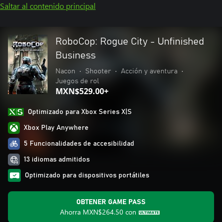
Saltar al contenido principal
RoboCop: Rogue City - Unfinished
Business
Nacon
•
Shooter
•
Acción y aventura
•
Juegos de rol
MXN$529.00+
Optimizado para Xbox Series X|S
Xbox Play Anywhere
5 Funcionalidades de accesibilidad
13 idiomas admitidos
Optimizado para dispositivos portátiles
OBTENER GAME PASS
Ahorra
MXN$264.50
con