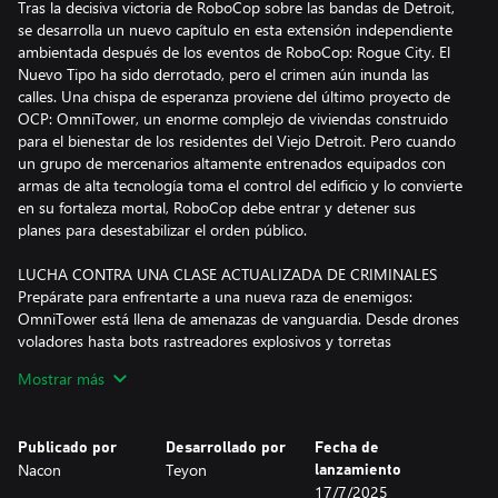
Tras la decisiva victoria de RoboCop sobre las bandas de Detroit,
se desarrolla un nuevo capítulo en esta extensión independiente
ambientada después de los eventos de RoboCop: Rogue City. El
Nuevo Tipo ha sido derrotado, pero el crimen aún inunda las
calles. Una chispa de esperanza proviene del último proyecto de
OCP: OmniTower, un enorme complejo de viviendas construido
para el bienestar de los residentes del Viejo Detroit. Pero cuando
un grupo de mercenarios altamente entrenados equipados con
armas de alta tecnología toma el control del edificio y lo convierte
en su fortaleza mortal, RoboCop debe entrar y detener sus
planes para desestabilizar el orden público.
LUCHA CONTRA UNA CLASE ACTUALIZADA DE CRIMINALES
Prepárate para enfrentarte a una nueva raza de enemigos:
OmniTower está llena de amenazas de vanguardia. Desde drones
voladores hasta bots rastreadores explosivos y torretas
antipersonales, cada piso está cargado de trampas mortales.
Mostrar más
Cada miembro de las tropas militares de élite está fuertemente
armado. Espera enfrentarte a escuadrones blindados que
empuñan miniguns, operaciones especiales equipadas con
Publicado por
Desarrollado por
Fecha de
mochilas propulsoras o incluso enemigos armados con katanas
Nacon
Teyon
lanzamiento
que parecen más máquinas que hombres.
17/7/2025