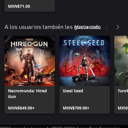
- Prime Directives
Pack
MXN$71.00
Mostrar todo
A los usuarios también les gusta esto
Necromunda: Hired
Steel Seed
Turo
Gun
MXN$849.00+
MXN$709.00+
MXN$