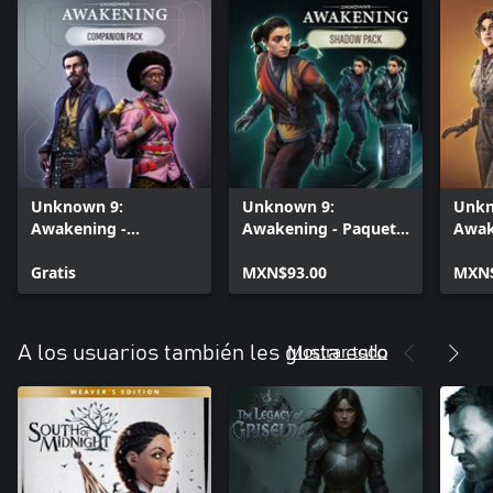
Unknown 9:
Unknown 9:
Unkn
Awakening -
Awakening - Paquete
Awak
Companion Cosmetic
cosmético Shadow
cosm
Pack
Gratis
MXN$93.00
MXN$
Mostrar todo
A los usuarios también les gusta esto