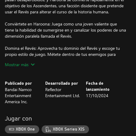
objetivo de los Ascendentes, una facción disidente que pretende
usar el Revés para alterar el curso de la historia humana.
Conviértete en Haroona: Juega como una joven valiente que
tiene la habilidad de sumergirse en y canalizar los poderes de una
dimensión paralela llamada el Revés.
Domina el Revés: Aprovecha tu dominio del Revés y escoge tu
propio estilo de juego. Métete dentro de tus enemigos para
controlarlos, esquiva balas, desaparece como por arte de magia,
Mostrar más
lanza energía úmbrica a tus oponentes y mucho más.
Viaja por el mundo: Desde las arenas de Mauritania y las
Publicado por
Desarrollado por
Fecha de
peligrosas selvas indias hasta los paisajes góticos de la Portugal
Bandai Namco
Reflector
lanzamiento
del siglo XIX, descubre algunas de las ubicaciones más
Entertainment
Entertainment Ltd.
17/10/2024
misteriosas que el mundo tiene para ofrecer.
America Inc.
Descubre el universo de los 9 Desconocidos: Unknown 9:
Awakening toma lugar entre medio de varias historias
Jugar con
entrelazadas que se desarrollan a través de una multitud de
productos de Unknown 9, cuyos eventos y personajes componen
XBOX One
XBOX Series X|S
un mundo narrativo mucho más grande.