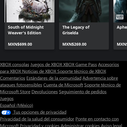
South of Midnight
The Legacy of
Aphe
Weaver's Edition
Griselda
MXN$699.00
MXN$269.00
MXN$
XBOX consolas
Juegos de XBOX
XBOX Game Pass
Accesorios
para XBOX
Noticias de XBOX
Soporte técnico de XBOX
Comentarios
Estándares de la comunidad
Advertencia sobre
ataques fotosensibles
Cuenta de Microsoft
Soporte técnico de
Microsoft Store
Devoluciones
Seguimiento de pedidos
Juegos
Español (México)
Tus opciones de privacidad
Privacidad de la salud del consumidor
Ponte en contacto con
Microsoft
Privacidad y cookies
Administrar cookies
Aviso legal