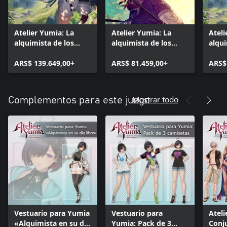
Atelier Yumia: La
Atelier Yumia: La
Ateli
alquimista de los
alquimista de los
alqui
recuerdos y la tierra
recuerdos y la tierra
recue
imaginada Edición
ARS$ 139.649,00+
imaginada
ARS$ 81.459,00+
imag
ARS$
Ultimate
Digit
Mostrar todo
Complementos para este juego
Vestuario para Yumia
Vestuario para
Ateli
«Alquimista en su día
Yumia: Pack de 3
Conj