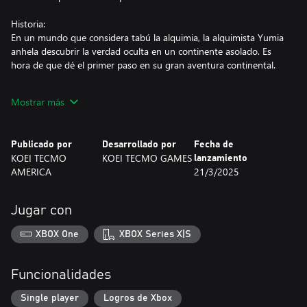
Historia:
En un mundo que considera tabú la alquimia, la alquimista Yumia
anhela descubrir la verdad oculta en un continente asolado. Es
hora de que dé el primer paso en su gran aventura continental.
Características principales:
Mostrar más
- Atraviesa libremente un enorme mundo abierto
El continente es una tierra inexplorada en la que el jugador podrá
usar toda clase de objetos y acciones para abrirse camino.
Publicado por
Desarrollado por
Fecha de
KOEI TECMO
KOEI TECMO GAMES
lanzamiento
- Ciclo de juego
AMERICA
21/3/2025
Explora el mundo y recoge ingredientes para sintetizar objetos.
Los objetos que creas son la clave para avanzar en la historia, y
se pueden usar tanto en combate como para explorar. También
Jugar con
puedes usar la síntesis sencilla para crear objetos sobre el terreno
y construir bases mediante la función de construcciones.
XBOX One
XBOX Series X|S
- ¡Crea objetos sobre el terreno y personaliza tus bases a tu
antojo!
Funcionalidades
Puedes usar la síntesis sencilla para crear herramientas de
exploración para abrir el camino adelante, así como objetos que
Single player
Logros de Xbox