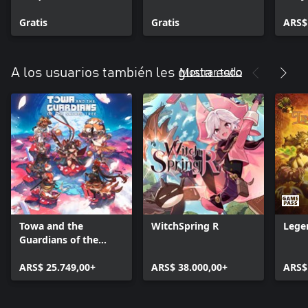
libre»
camisetas
baño
Gratis
Gratis
ARS$
Mostrar todo
A los usuarios también les gusta esto
Towa and the
WitchSpring R
Lege
Guardians of the
Sacred Tree
ARS$ 25.749,00+
ARS$ 38.000,00+
ARS$