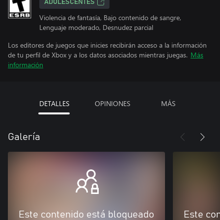
ADOLESCENTES
Violencia de fantasía, Bajo contenido de sangre,
Lenguaje moderado, Desnudez parcial
Los editores de juegos que inicies recibirán acceso a la información
de tu perfil de Xbox y a los datos asociados mientras juegas.
Más
información
DETALLES
OPINIONES
MÁS
Galería
Este contenido está bloqueado
Este co