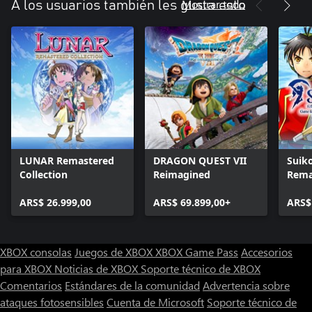
Mostrar todo
A los usuarios también les gusta esto
LUNAR Remastered
DRAGON QUEST VII
Suik
Collection
Reimagined
Rema
and 
ARS$ 26.999,00
ARS$ 69.899,00+
Unif
ARS$
XBOX consolas
Juegos de XBOX
XBOX Game Pass
Accesorios
para XBOX
Noticias de XBOX
Soporte técnico de XBOX
Comentarios
Estándares de la comunidad
Advertencia sobre
ataques fotosensibles
Cuenta de Microsoft
Soporte técnico de