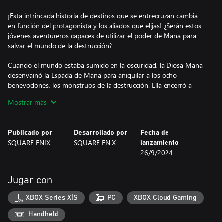
¡Esta intrincada historia de destinos que se entrecruzan cambia
en función del protagonista y los aliados que elijas! ¿Serán estos
jóvenes aventureros capaces de utilizar el poder de Mana para
salvar el mundo de la destrucción?
Cuando el mundo estaba sumido en la oscuridad, la Diosa Mana
desenvainó la Espada de Mana para aniquilar a los ocho
benevodones, los monstruos de la destrucción. Ella encerró a
estos horrores en las Piedras de Mana, salvando al reino de una
Mostrar más
destrucción segura. Exhausta tras reconstruir el mundo, la Diosa
se transformó en un árbol y se sumió en un profundo letargo
durante años. No obstante, las fuerzas del mal no tardaron en
Publicado por
Desarrollado por
Fecha de
liberar a los benevodones con el propósito de dominar el mundo.
SQUARE ENIX
SQUARE ENIX
lanzamiento
Dieron comienzo a una terrible guerra para alcanzar su objetivo y
26/9/2024
desestabilizar los reinos. La paz llegó a su fin. El Mana fue
desapareciendo poco a poco del mundo y el Árbol de Mana
empezó a marchitarse…
Jugar con
CARACTERÍSTICAS PRINCIPALES
XBOX Series X|S
PC
XBOX Cloud Gaming
Gráficos renovados en 3D
Trials of Mana es un remake total en 3D del tercer juego de la
Handheld