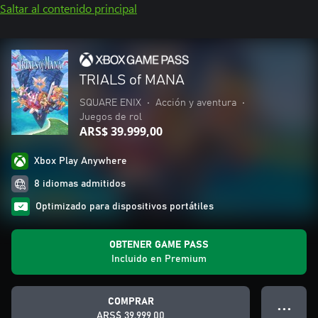
Saltar al contenido principal
TRIALS of MANA
SQUARE ENIX
•
Acción y aventura
•
Juegos de rol
ARS$ 39.999,00
Xbox Play Anywhere
8 idiomas admitidos
Optimizado para dispositivos portátiles
OBTENER GAME PASS
Incluido en Premium
COMPRAR
● ● ●
ARS$ 39.999,00