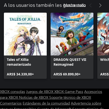
Mostrar todo
A los usuarios también les gusta esto
Tales of Xillia
DRAGON QUEST VII
Witc
remasterizado
Reimagined
ARS$ 34.339,00+
ARS$ 69.899,00+
ARS$
XBOX consolas
Juegos de XBOX
XBOX Game Pass
Accesorios
para XBOX
Noticias de XBOX
Soporte técnico de XBOX
Comentarios
Estándares de la comunidad
Advertencia sobre
ataques fotosensibles
Cuenta de Microsoft
Soporte técnico de