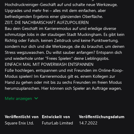
Hochdruckreiniger-Geschäft auf und schalte neue Werkzeuge,
Upgrades und mehr frei – alles mit dem einfachen, aber
befriedigenden Ergebnis einer glänzenden Oberfläche.
ZEIT, DIE NACHBARSCHAFT AUFZUPOLIEREN
Bau dein Geschäft im Karrieremodus auf und erledige diverse
schmutzige Jobs in der staubigen Stadt Muckingham. Es gibt kein
Richtig oder Falsch, keinen Zeitdruck und keine Punktwertung,
sondern nur dich und die Werkzeuge, die du brauchst, um deinen
Stress wegzuwaschen. Du willst sauber anfangen? Entspann dich
und wiederhole unter "Freies Spielen" deine Lieblingsjobs.
EINFACH MAL MIT POWERWASH ENTSPANNEN
Füße hochlegen, entspannen und mit Freunden im Online-Koop-
Modus spielen! Im Karrieremodus gilt es, einem Kollegen zur
Hand zu gehen oder mit bis zu sechs Freunden im freien Modus
herumzuplanschen. Hier können sich Spieler an Aufträge wagen,
die der Host der Gruppe bereits erledigt hat.
Mehr anzeigen
SAUBER BLEIBEN
Diejenigen, die etwas mehr Druck brauchen, können im
Challenge-Modus ihre besten Ergebnisse übertreffen! Bekämpfe
Veröffentlicht von
Entwickelt von
Veröffentlichungsdatum
Schmutz in verschiedenen Szenarien: Liefere dir in der Zeit-
Square Enix Ltd.
FuturLab Limited
14.7.2022
Challenge einen waschechten Wettlauf mit der Zeit oder teste
deine Genauigkeit, indem du in der Wasser-Challenge möglichst