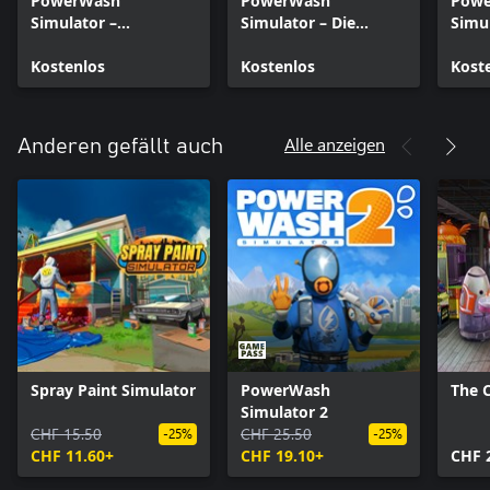
PowerWash
PowerWash
Pow
Simulator –
Simulator – Die
Simul
Kreuzfahrtschiff -
Muckingham-Akten,
Muck
Sonnendeck –
Kostenlos
Teil 6
Kostenlos
Teil 5
Kost
Sommer 2024
Alle anzeigen
Anderen gefällt auch
Spray Paint Simulator
PowerWash
The 
Simulator 2
CHF 15.50
CHF 25.50
-25%
-25%
CHF 11.60+
CHF 19.10+
CHF 