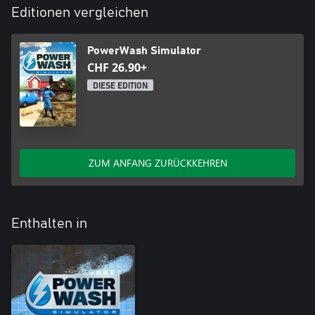
Editionen vergleichen
Meisterwerke!
PowerWash Simulator
CHF 26.90+
DIESE EDITION
ZUM ANFANG ZURÜCKKEHREN
Enthalten in