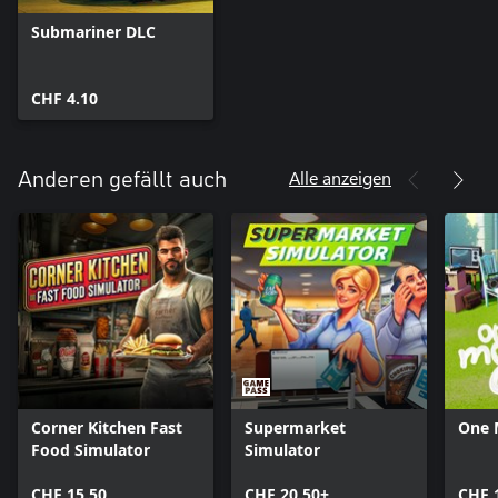
Submariner DLC
CHF 4.10
Alle anzeigen
Anderen gefällt auch
Corner Kitchen Fast
Supermarket
One 
Food Simulator
Simulator
CHF 15.50
CHF 20.50+
CHF 