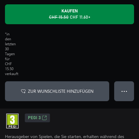
KAUFEN
CHF 15.50
CHF 11.60+
*in
den
letzten
30
Tagen
für
CHF
15.50
verkauft
ZUR WUNSCHLISTE HINZUFÜGEN
● ● ●
PEGI 3
Herausgeber von Spielen, die Sie starten, erhalten während des