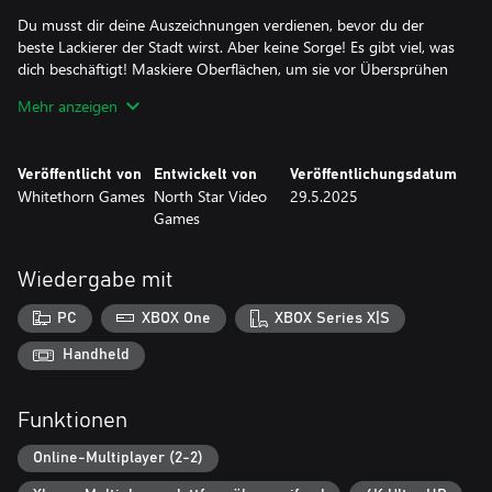
Du musst dir deine Auszeichnungen verdienen, bevor du der
beste Lackierer der Stadt wirst. Aber keine Sorge! Es gibt viel, was
dich beschäftigt! Maskiere Oberflächen, um sie vor Übersprühen
zu schützen, entferne und repariere Objekte und fülle
Mehr anzeigen
beschädigte Bereiche, um die perfekte Leinwand zu schaffen.
BEFRIEDIGUNG MIT JEDEM SPRÜHEN
Veröffentlicht von
Entwickelt von
Veröffentlichungsdatum
Whitethorn Games
North Star Video
29.5.2025
Schnappe dir deine Sprühwerkzeuge und beobachte, wie
Games
abgenutzte Gegenstände mit frischen, schicken Farben wieder
zum Leben erwachen! Spüre den Nervenkitzel der Verwandlung,
genieße den beruhigenden Rhythmus des Sprühens und die pure
Wiedergabe mit
Freude, jeden Gegenstand zu verjüngen. Es geht darum, die
Dinge brandneu aussehen zu lassen und dabei viel Spaß zu
PC
XBOX One
XBOX Series X|S
haben! Lasst uns sprühen, spielen und Altes wieder neu machen!
Handheld
BUSINESS EINFACH GEMACHT
Funktionen
Noch nie hat es so viel Spaß gemacht, ein Lackierunternehmen zu
führen! Behalte deine Verbrauchsmaterialien wie Farbe,
Online-Multiplayer (2-2)
Abdeckpapier und Klebeband im Auge, denn niemand mag eine
halbfertige Arbeit. Rüste auf coolere Spritzgeräte mit mehr