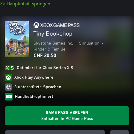
Zu Hauptinhalt springen
Tiny Bookshop
Skystone Games Inc.
•
Simulation
•
Kinder & Familie
CHF 20.50
Optimiert für Xbox Series X|S
Xbox Play Anywhere
8 unterstützte Sprachen
Handheld-optimiert
GAME PASS ABRUFEN
Enthalten in PC Game Pass