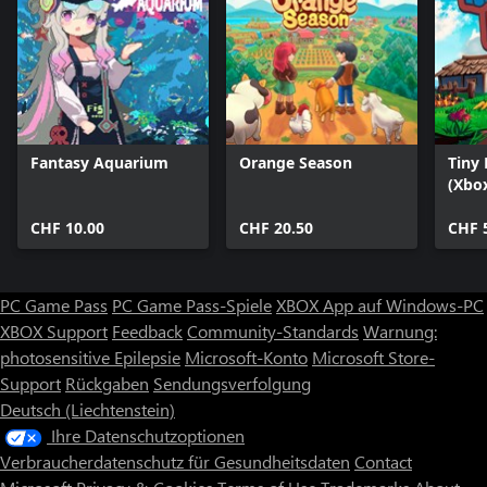
Fantasy Aquarium
Orange Season
Tiny 
(Xbox
CHF 10.00
CHF 20.50
CHF 
PC Game Pass
PC Game Pass-Spiele
XBOX App auf Windows-PC
XBOX Support
Feedback
Community-Standards
Warnung:
photosensitive Epilepsie
Microsoft-Konto
Microsoft Store-
Support
Rückgaben
Sendungsverfolgung
Deutsch (Liechtenstein)
Ihre Datenschutzoptionen
Verbraucherdatenschutz für Gesundheitsdaten
Contact