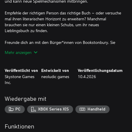
und kann neue Spielmechanismen mitbringen.
Empfehle der richtigen Person das richtige Buch ~ oder versuche
mal ihren literarischen Horizont zu erweitern? Manchmal
brauchen sie nur einen kleinen Schubs, um ihr neues
Lieblingsbuch zu finden.
Freunde dich an mit den Bürger*innen von Bookstonbury. Sie
können ein wenig eigensinnig sein, aber sie werden dich sicher
Mehr anzeigen
bald in ihre Herzen schließen :)
Belade deinen Anhänger mit Büchern aus verschiedenen Genres,
Veröffentlicht von
Entwickelt von
Veröffentlichungsdatum
um die Lesegewohnheiten der Bewohner*innen zu bedienen, und
Skystone Games
neoludic games
10.4.2026
sieh zu, wie die Kundschaft herbeiströmt.
Inc.
Erkunde das malerische Küstenstädtchen Bookstonbury-am-
Meer und entdecke dessen Eigenheiten. Was hat es mit St.
Wiedergabe mit
Bookston auf sich? Und was ist damals wirklich an der Burg
Bookston passiert?
PC
XBOX Series X|S
Handheld
Sammle gebrauchte Bücher und Dekoration für deinen
Buchladen.
Funktionen