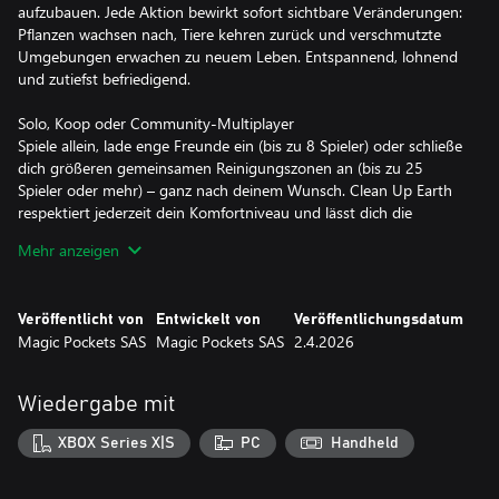
aufzubauen. Jede Aktion bewirkt sofort sichtbare Veränderungen:
Pflanzen wachsen nach, Tiere kehren zurück und verschmutzte
Umgebungen erwachen zu neuem Leben. Entspannend, lohnend
und zutiefst befriedigend.
Solo, Koop oder Community-Multiplayer
Spiele allein, lade enge Freunde ein (bis zu 8 Spieler) oder schließe
dich größeren gemeinsamen Reinigungszonen an (bis zu 25
Spieler oder mehr) – ganz nach deinem Wunsch. Clean Up Earth
respektiert jederzeit dein Komfortniveau und lässt dich die
Wirkung positiver gemeinschaftlicher Aktionen erleben.
Mehr anzeigen
Spielerlebnis mit realer Wirkung
Wähle eine Partnerorganisation, die du im Spiel repräsentierst.
Veröffentlicht von
Entwickelt von
Veröffentlichungsdatum
Reinigungsaktionen stärken die Unterstützung für dein Anliegen.
Magic Pockets SAS
Magic Pockets SAS
2.4.2026
In großen Online-Sitzungen kann gemeinsamer Fortschritt reale
Mikrospenden für Umweltinitiativen vor Ort auslösen. Keine
zusätzlichen Käufe. Einfach spielen.
Wiedergabe mit
Unter dem Abfall verbergen sich Geschichten
XBOX Series X|S
PC
Handheld
Unter dem Müll liegen uralte Artefakte und vergessene Echos
vergangener Zivilisationen. Beim Reinigen jeder Zone werden