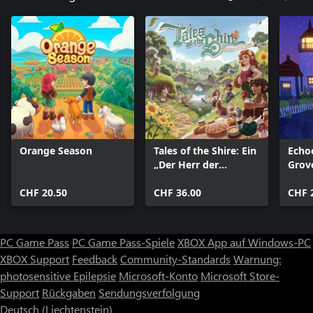
deinen Pickel und stürze dich in ein schürfendes Abenteuer.
Wildjagd in der Wildnis
Vom Häschen bis zum Rind – in den Wäldern warten allerlei
Kreaturen auf kühne Abenteurer. Egal, ob du losziehst, um sie zu
jagen oder diese Wunder der Natur bloß bestaunen möchtest –
die Entscheidung liegt bei dir.
Dies ist nur ein kleiner Vorgeschmack auf die Abenteuer, die dich
hier erwarten – also schlag Wurzeln und bestelle dein Land.
Werde Teil dieser kleinen Gemeinschaft von Siedlern und einer
Orange Season
Tales of the Shire: Ein
Echo
Geschichte, die so alt ist wie das Land.
„Der Herr der
Grov
Ringe™“-Spiel
Willkommen in Cattle Country!
CHF 20.50
CHF 36.00
CHF 
PC Game Pass
PC Game Pass-Spiele
XBOX App auf Windows-PC
XBOX Support
Feedback
Community-Standards
Warnung:
photosensitive Epilepsie
Microsoft-Konto
Microsoft Store-
Support
Rückgaben
Sendungsverfolgung
Deutsch (Liechtenstein)