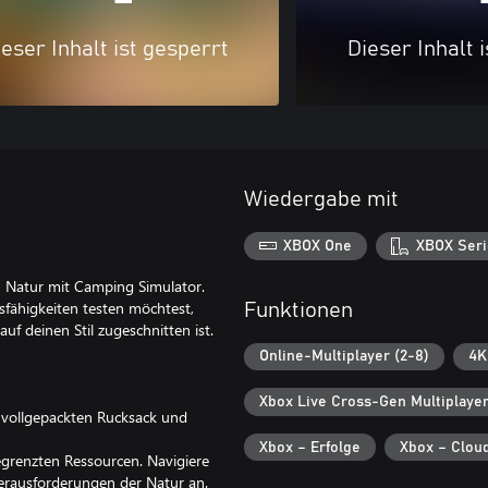
eser Inhalt ist gesperrt
Dieser Inhalt 
Wiedergabe mit
XBOX One
XBOX Seri
n Natur mit Camping Simulator.
sfähigkeiten testen möchtest,
Funktionen
uf deinen Stil zugeschnitten ist.
Online-Multiplayer (2-8)
4K
Xbox Live Cross-Gen Multiplaye
 vollgepackten Rucksack und
Xbox – Erfolge
Xbox – Clou
grenzten Ressourcen. Navigiere
rausforderungen der Natur an.