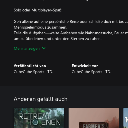
Solo oder Multiplayer-Spaß:
Geh alleine auf eine persönliche Reise oder schließe dich mit bis
Mehrspielermodus zusammen.
Teile die Aufgaben—weise Aufgaben wie Nahrungssuche, Feuer m
um zu überleben und unter den Sternen zu ruhen.
Mehr anzeigen
Dynamische Naturbedingungen:
Stelle dich der Unberechenbarkeit der Wildnis mit realistischen 
Veröffentlicht von
Entwickelt von
Umwelteinflüssen.
CubeCube Sports LTD.
CubeCube Sports LTD.
Überwache die Gesundheit, Körpertemperatur und Energielevels d
zu bleiben.
Wahre Freiheit beim Spielen:
Anderen gefällt auch
Keine festen Rollen—koordiniere dich mit deinem Team und teile
Arbeite zusammen, um die Hindernisse der Natur zu überwinden 
gedeihen.
Ob du Ruhe oder Überleben suchst, Camping Simulator bietet ein
Herzen der Natur. Bereite dich gut vor, erkunde frei und höre auf