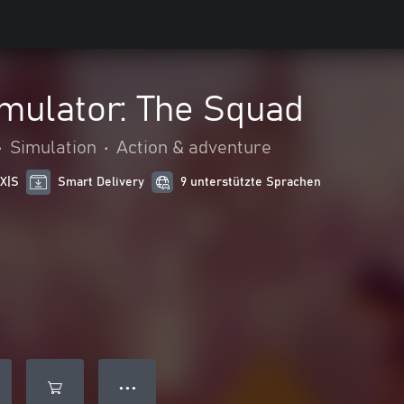
mulator: The Squad
•
Simulation
•
Action & adventure
 X|S
Smart Delivery
9 unterstützte Sprachen
● ● ●