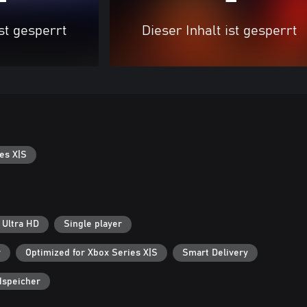
ist gesperrt
Dieser Inhalt ist gesperrt
es X|S
 Ultra HD
Single player
r
Optimized for Xbox Series X|S
Smart Delivery
dspeicher