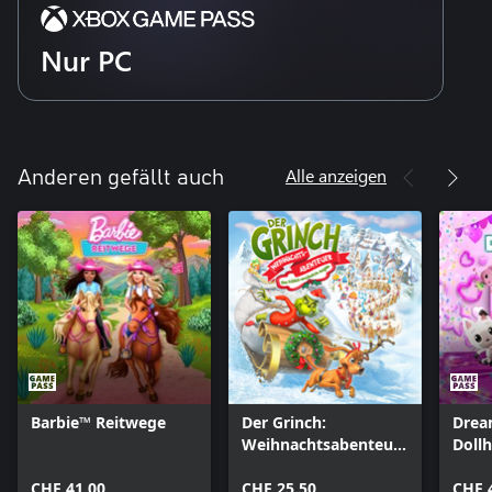
Nur PC
Alle anzeigen
Anderen gefällt auch
Barbie™ Reitwege
Der Grinch:
Drea
Weihnachtsabenteuer
Dollh
- Eine fröhlich-
die P
CHF 41.00
verschmitzte
CHF 25.50
CHF 