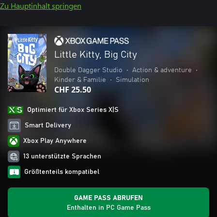
Zu Hauptinhalt springen
Little Kitty, Big City
Double Dagger Studio
•
Action & adventure
•
Kinder & Familie
•
Simulation
CHF 25.50
Optimiert für Xbox Series X|S
Smart Delivery
Xbox Play Anywhere
13 unterstützte Sprachen
Größtenteils kompatibel
GAME PASS ABRUFEN
Enthalten in PC Game Pass