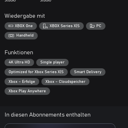
Wiedergabe mit
XBOX One
XBOX Series X|S
PC
Handheld
Funktionen
4K Ultra HD
Single player
Optimized for Xbox Series X|S
Smart Delivery
Xbox – Erfolge
Xbox – Cloudspeicher
Xbox Play Anywhere
In diesen Abonnements enthalten