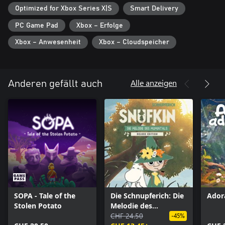
Optimized for Xbox Series X|S
Smart Delivery
PC Game Pad
Xbox – Erfolge
Xbox – Anwesenheit
Xbox – Cloudspeicher
Alle anzeigen
Anderen gefällt auch
SOPA - Tale of the
Die Schnupferich: Die
Ador
Stolen Potato
Melodie des
Mumintals – Deluxe
CHF 24.50
-45%