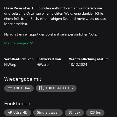
Diese Reise über 16 Episoden entführt dich an wunderschöne
und seltsame Orte, wie einen dichten Wald, eine dunkle Höhle,
einen fröhlichen Bach, einen ruhigen See und mehr ... bis du das
Meer erreichst.
Naiad ist ein einzigartiges Spiel mit sehr persönlicher Note,
entwickelt von nur einer einzigen Person.
Mehr anzeigen
Veröffentlicht von
Entwickelt von
Veröffentlichungsdatum
HiWarp
HiWarp
10.12.2024
Wiedergabe mit
XBOX One
XBOX Series X|S
Funktionen
4K Ultra HD
Single player
60 fps+
120 fps