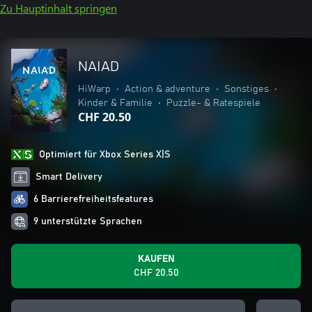
Zu Hauptinhalt springen
NAIAD
HiWarp
•
Action & adventure
•
Sonstiges
•
Kinder & Familie
•
Puzzle- & Ratespiele
CHF 20.50
Optimiert für Xbox Series X|S
Smart Delivery
6 Barrierefreiheitsfeatures
9 unterstützte Sprachen
KAUFEN
CHF 20.50