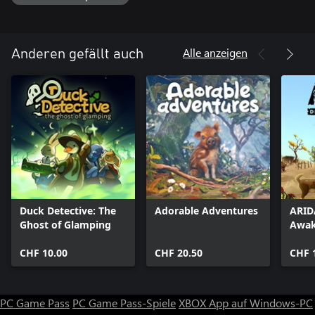
hat, durch Erinnerungen an Abschied und prägende Erlebnisse
der Vergangenheit, die eurer Welt die Farbe entzogen haben.
Alle anzeigen
Anderen gefällt auch
Duck Detective: The
Adorable Adventures
ARID
Ghost of Glamping
Awak
CHF 10.00
CHF 20.50
CHF 
PC Game Pass
PC Game Pass-Spiele
XBOX App auf Windows-PC