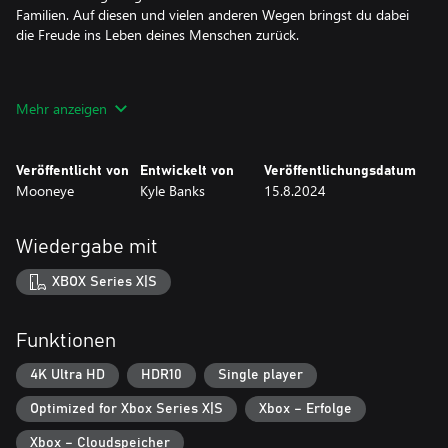
Familien. Auf diesen und vielen anderen Wegen bringst du dabei
die Freude ins Leben deines Menschen zurück.
Entdecke versteckte Pfade
Mehr anzeigen
Löse Rätsel basierend auf Perspektive und Farbe, um versteckte
Objekte und Pfade in der Umgebung aufzudecken. Finde
Veröffentlicht von
Entwickelt von
Veröffentlichungsdatum
versteckte Wege, um die Geheimnisse der Inseln zu lüften.
Mooneye
Kyle Banks
15.8.2024
Erkunde Land und Meer
Wiedergabe mit
Spiele in deinem eigenen Tempo, renne durch üppige Grasfelder
XBOX Series X|S
und erklimme steile Klippen. Durchquere den Ozean mit deinem
Kanu in einer Open World, inspiriert von den schottischen
Archipeln von St.Kilda und Orkney.
Funktionen
4K Ultra HD
HDR10
Single player
Entdecke eine einzigartige Geschichte über Verlust und Abschied
Optimized for Xbox Series X|S
Xbox – Erfolge
Erschließe dir die Geschichte, die euch auf das Archipel geführt
Xbox – Cloudspeicher