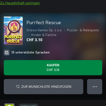
Zu Hauptinhalt springen
Purrfect Rescue
Silesia Games Sp. z o.o.
•
Puzzle- & Ratespiele
•
Kinder & Familie
CHF 3.10
10 unterstützte Sprachen
KAUFEN
CHF 3.10
ZUR WUNSCHLISTE HINZUFÜGEN
● ● ●