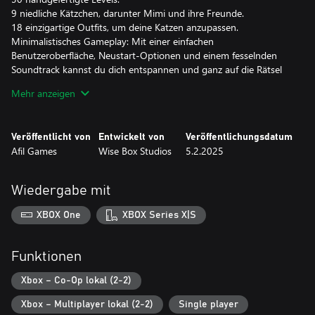
9 niedliche Kätzchen, darunter Mimi und ihre Freunde.
18 einzigartige Outfits, um deine Katzen anzupassen.
Minimalistisches Gameplay: Mit einer einfachen
Benutzeroberfläche, Neustart-Optionen und einem fesselnden
Soundtrack kannst du dich entspannen und ganz auf die Rätsel
konzentrieren.
Mehr anzeigen
Ohne Zeitdruck oder Ressourcenmanagement bietet Mimi the
Cat – Meow Together eine charmante und herausfordernde
Reise, die dein Herz erwärmen wird!
Veröffentlicht von
Entwickelt von
Veröffentlichungsdatum
Afil Games
Wise Box Studios
5.2.2025
Wiedergabe mit
XBOX One
XBOX Series X|S
Funktionen
Xbox – Co-Op lokal (2-2)
Xbox – Multiplayer lokal (2-2)
Single player