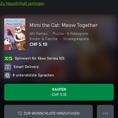
Zu Hauptinhalt springen
Mimi the Cat: Meow Together
Afil Games
•
Puzzle- & Ratespiele
•
Kinder & Familie
•
Strategiespiele
CHF 5.10
Optimiert für Xbox Series X|S
Smart Delivery
8 unterstützte Sprachen
KAUFEN
CHF 5.10
ZUR WUNSCHLISTE HINZUFÜGEN
● ● ●