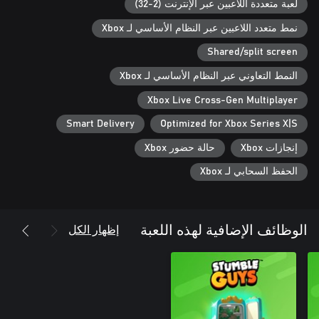
Guys for free now and join the chaos - solo, online, or in split-
لعبة متعددة اللاعبين عبر الإنترنت (2-32)
screen mode with friends!
نمط متعدد اللاعبين عبر النظام الأساسي لـ Xbox
Shared/split screen
النمط التعاوني عبر النظام الأساسي لـ Xbox
Xbox Live Cross-Gen Multiplayer
Smart Delivery
Optimized for Xbox Series X|S
إنجازات Xbox
حالة حضور Xbox
الحفظ السحابي لـ Xbox
إظهار الكل
الوظائف الإضافية لهذه اللعبة