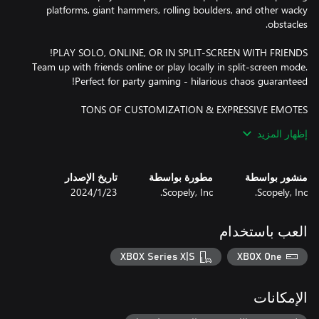
platforms, giant hammers, rolling boulders, and other wacky
Team up with friends online or play locally in split-screen mode.
Unlock and collect hundreds of skins, costumes, and emotes to
إظهار المزيد
show off your unique style! Become a ninja, superhero, or even a
منشور بواسطة
مطورة بواسطة
تاريخ الإصدار
Scopely, Inc.
Scopely, Inc.
23‏/1‏/2024
New maps, game modes, events, and collaborations released
regularly. Compete in limited-time events and ranked challenges
العب باستخدام
XBOX Series X|S
XBOX One
Unlock exclusive skins, emotes, and rewards as you progress
الإمكانات
Are you ready to stumble your way to the crown? Play Stumble