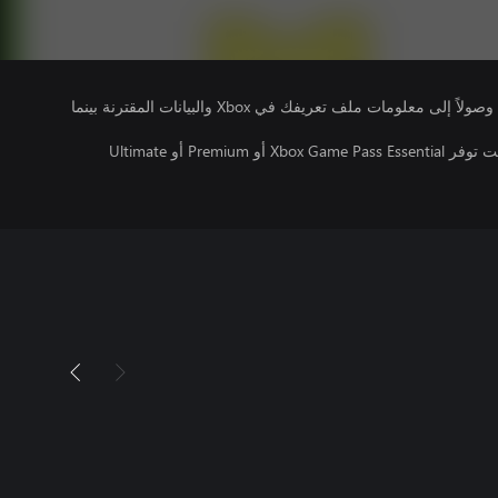
يتلقى ناشرو الألعاب التي تقوم بتشغيلها وصولاً إلى معلومات ملف تعريفك في Xbox والبيانات المقترنة بينما
تتطلب اللعبة متعددة اللاعبين عبر الإنترنت توفر Xbox Game Pass Essential أو Premium أو Ultimate