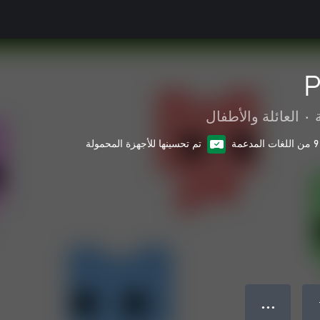
P
•
العائلة والأطفال
9 من اللغات المدعمة
تم تحسينها للأجهزة المحمولة
● ● ●