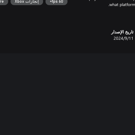
60 fps+
إنجازات Xbox
re
تاريخ الإصدار
11‏/9‏/2024