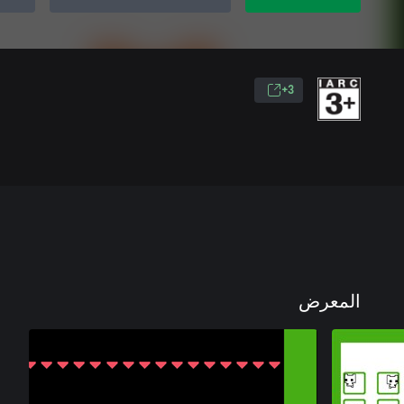
3+
المعرض