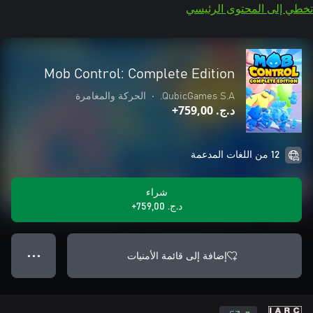
تخطي إلى المحتوى الرئيسي
Mob Control: Complete Edition
QubicGames S.A.
•
الحركة والمغامرة
د.ج.‏ 759,00+
12 من اللغات المدعمة
شراء
د.ج.‏ 759,00+
إضافة إلى قائمة الأمنيات
● ● ●