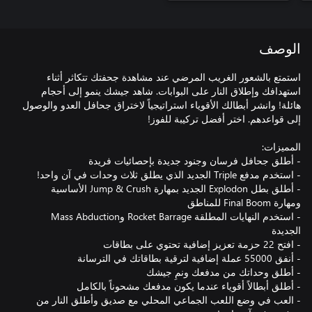
الوصف
استمتع بالشعور الغريب المرضي عند مشاهدة جحفتك تتكاثر أثناء
استهدافك وإطلاق النار على البوابات. شاهد جيشك ينمو إلى أحجام
هائلة! وانشر أبطالك الأقوياء استراتيجياً لاختراق جحافل العدو والوصول
- أطلق بطل Explodon الجديد بمهارة Jump & Crush الأساسية
- استخدم النهايات المطلقة Rocket Barrage وMass Abduction
- العب في وضع اللعب الجماعي المحلي مع صديق وأطلق النار من