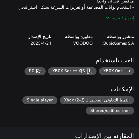
- استخدم بوابات المضاعفة أو تعزيزات السرعة بشكل استراتيجي
إظهار المزيد
منشور بواسطة
مطورة بواسطة
تاريخ الإصدار
QubicGames S.A.
VOODOO
24‏/4‏/2025
استخدم العناصر الخاصة في المستويات، مثل تعزيزات السرعة،
والمضاعفات، والبوابات المتحركة، وغيرها الكثير. دافع، واغز، وارتقِ
العب باستخدام
PC
XBOX Series X|S
XBOX One
إذا كنت بحاجة إلى مساعدة، يمكنك دعوة صديق للعب معاً في وضع
اللعب الجماعي المحلي! استعد للمعركة، وضعوا استراتيجية معاً،
الإمكانات
اكسب المعارك لفتح حزم تعزيز بتدرجات ندرة مختلفة ولتعزيز
النمط التعاوني المحلي لـ Xbox (2-2)
Single player
مجموعتك من البطاقات. تمتلك البطاقات القابلة للجمع القدرة على رفع
Shared/split screen
استراتيجيتك في الدفاع عن الأبراج إلى آفاق جديدة. افتح جميع المدافع
والجحافل والأبطال في الترسانة واكتشف تطوراتهم المذهلة مع
المقارنة بين الإصدارات
اجمع جيشك، واستفد من قوة البطاقات القابلة للجمع، وكن بطل