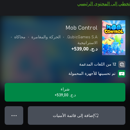
تخطي إلى المحتوى الرئيسي
Mob Control
QubicGames S.A.
•
الحركة والمغامرة
•
محاكاة
•
الاستراتيجية
د.ج.‏ 539,00+
12 من اللغات المدعمة
تم تحسينها للأجهزة المحمولة
شراء
د.ج.‏ 539,00+
إضافة إلى قائمة الأمنيات
● ● ●