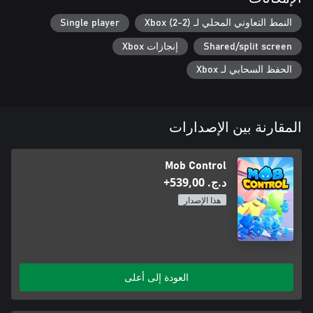
اجمع جيشك، واستغل قوة البطاقات القابلة للتحصيل، وكن بطل الدفاع
النمط التعاوني المحلي لـ Xbox (2-2)
Single player
عن البرج الذي ولدت من أجله!
Shared/split screen
إنجازات Xbox
الحفظ السحابي لـ Xbox
المقارنة بين الإصدارات
Mob Control
د.ج.‏ 539,00+
هذا الإصدار
العودة إلى أعلى