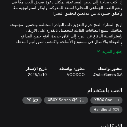
إذا كنت بحاجة إلى بعض المساعدة، يمكنك دعوة صديق للعب معًا في
وضع اللعب الجماعي المحلي! استعد للمعركة، وابتكر استراتيجية معًا
اربح المعارك لفتح حزم التعزيز ذات النوادر المختلفة وتحسين مجموعة
بطاقتك. تتمتع البطاقات القابلة للتحصيل بالقدرة على الارتقاء
بإستراتيجية الدفاع عن البرج إلى آفاق جديدة. افتح جميع المدافع
والغوغاء والأبطال في مستودع الأسلحة واكتشف تطوراتهم المذهلة
إظهار المزيد
منشور بواسطة
مطورة بواسطة
تاريخ الإصدار
QubicGames S.A.
VOODOO
10‏/4‏/2025
- العب في وضع اللعب الجماعي المحلي مع صديق وأطلق النار على
- استخدم البوابات المضاعفة أو تعزيزات السرعة بشكل استراتيجي
العب باستخدام
PC
XBOX Series X|S
XBOX One
- فتح ورفع مستوى المدافع المختلفة والأبطال الخارقين والغوغاء
Handheld
الإمكانات