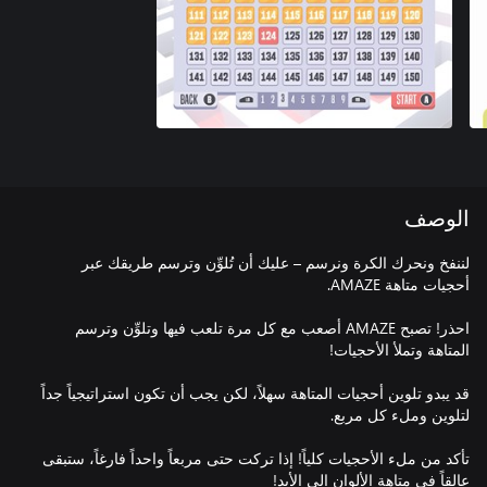
الوصف
لننفخ ونحرك الكرة ونرسم – عليك أن تُلوِّن وترسم طريقك عبر
احذر! تصبح AMAZE أصعب مع كل مرة تلعب فيها وتلوِّن وترسم
قد يبدو تلوين أحجيات المتاهة سهلاً، لكن يجب أن تكون استراتيجياً جداً
تأكد من ملء الأحجيات كلياً! إذا تركت حتى مربعاً واحداً فارغاً، ستبقى