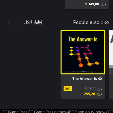
د.ج.‏ 1.349,00
إظهار الكل
People also like
The Answer Is 42
د.ج.‏ 319,00
-20%
د.ج.‏ 255,20
PC Game Pass
PC Game Pass games
XBOX app on Windows PC