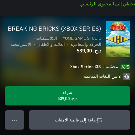
تخطي إلى المحتوى الرئيسي
BREAKING BRICKS (XBOX SERIES)
YUME GAME STUDIO
•
الكلاسيكيات
•
الحركة والمغامرة
•
العائلة والأطفال
•
الاستراتيجية
د.ج.‏ 539,00
محسّنة لـ Xbox Series X|S
2 من اللغات المدعمة
شراء
د.ج.‏ 539,00
إضافة إلى قائمة الأمنيات
● ● ●