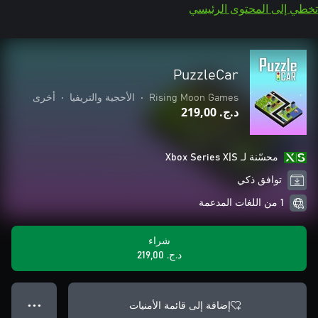
تخطي إلى المحتوى الرئيسي
PuzzleCar
Rising Moon Games
•
الأحجية والتريفيا
•
أخرى
د.ج.‏ 219,00
محسّنة لـ Xbox Series X|S
توافق ذكي
1 من اللغات المدعمة
شراء
د.ج.‏ 219,00
إضافة إلى قائمة الأمنيات
● ● ●