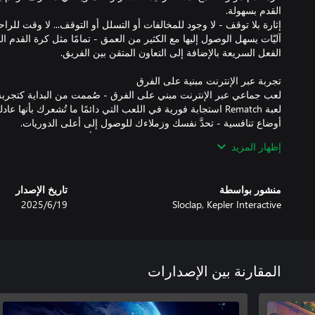
آليّات يسهل الوصول إليها مع الكثير من العمق - تمامًا مثل كرة القدم ا
لعب جماعي عبر الإنترنت مبني على الفرق - صُممت من البداية كتجربة 
محتوى موسمي - هناك دائمًا شيء جديد على الأبواب. سيشهد كل موسم
إظهار المزيد
من المحتوى الشكلي.
منشور بواسطة
تاريخ الإصدار
Sloclap, Kepler Interactive
19‏/6‏/2025
المقارنة بين الإصدارات