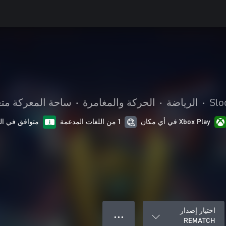
Slo
•
الرياضة
•
الحركة والمغامرة
•
ساحة المعركة متعد
Xbox Play في أي مكان
1 من اللغات المدعمة
متوافق في ال
اختيار إصدار
● ● ●
REMATCH