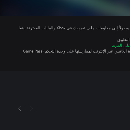
يتلقى ناشرو الألعاب التي تقوم بتشغيلها وصولاً إلى معلومات ملف تعريفك في Xbox والبيانات المقترنة بينما
التطبيق
لى المزيد
تتطلب اللعبة توفر اشتراك ألعاب متعددة اللاعبين عبر الإنترنت لممارستها على وحدة التحكم (Game Pass