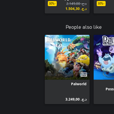
د.ج.‏ 2.149,00
-30%
-30%
د.ج.‏ 1.504,30
People also like
Palworld
Poss
د.ج.‏ 3.249,00