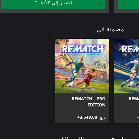
الانتقال إلى "الألعاب"
مضمنة في
REMATCH - PRO
REMA
EDITION
د.ج.‏ 3.549,00+