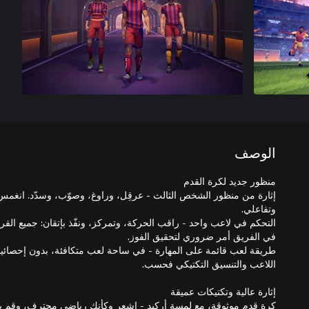
الوصف
إثارة من منظور الشخص الثالث - عرقِل، وراوغ، وصوّب، وسدّد. انغمس
التحكم في لاعب واحد - راقب الحركة، وتمركز، ونفّذ بإتقان: جميع القر
طريقة لعب قائمة على المهارة - في ساحة لعب متكافئة، بدون إحصائيات
كرة قدم موثوقة، مع لمسة أركيد - اشعر وكأنك رياضي محترف، وقم بأد