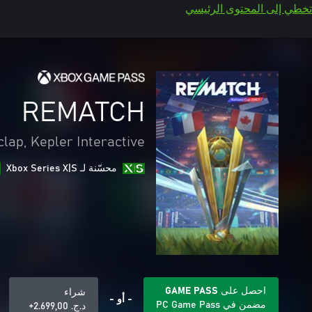
تخطي إلى المحتوى الرئيسي
REMATCH
clap, Kepler Interactive
محسّنة لـ Xbox Series X|S
احصل على GAME PASS
شراء
- أو -
مضمن في PC Game Pass
د.ج.‏ 2.699,00+