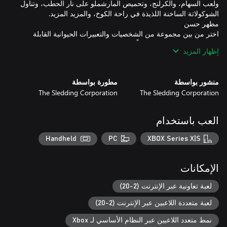
ولعب السهام، والكرلنج، وتحميص المارشملو على نار الحطب، وتناول
اختر من بين مجموعة من الشخصيات والتعبيرات الحيوانية القابلة
للتخصيص بالكامل. اربح نقاطًا لإنفاقها على مستحضرات التجميل
إظهار المزيد
هذه ليست مزحة، إذا قضيت وقتًا طويلاً في التزلج خارج المسارات
منشور بواسطة
مطورة بواسطة
The Sledding Corporation
The Sledding Corporation
انضم إلى اللوبيات العامة أو الخاصة للتزلج مع الأصدقاء أو للتعرف
على أصدقاء جدد. اجلس على مقعد مع صديق، أو تسابق أسفل التل
العب باستخدام
مع مجموعتك. مع ما يصل إلى 50* لاعبًا، يمكن أن تحصل رافعة التزلج
Handheld
PC
XBOX Series X|S
*آمل أن أتمكن من إنشاء لوبييات تتسع ل50 لاعب، ولكن إلى حين
إجراء المزيد من الاختبارات، سيكون هذا مجرد تخمين. كما أنني لست
متأكدًا مما إذا كان الكثير من الناس سيشعرون بالاكتظاظ، لذلك قد
الإمكانات
لعبة تعاونية عبر الإنترنت (2-20)
لعبة متعددة اللاعبين عبر الإنترنت (2-20)
نمط متعدد اللاعبين عبر النظام الأساسي لـ Xbox