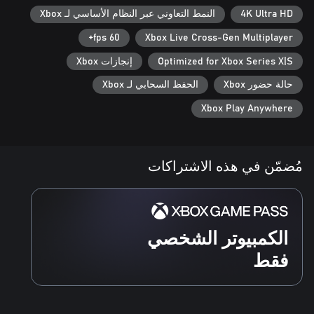
4K Ultra HD
النمط التعاوني عبر النظام الأساسي لـ Xbox
60 fps+
Xbox Live Cross-Gen Multiplayer
Optimized for Xbox Series X|S
إنجازات Xbox
حالة حضور Xbox
الحفظ السحابي لـ Xbox
مرحباً، أنا ماكس! Sledding Game هي أول لعبة فيديو لي على
Xbox Play Anywhere
الإطلاق! لقد كنت أشارك تقدمي في التطوير عبر الإنترنت منذ البداية،
لذا إذا كنت تريد أن ترى كيف يتم صنع sledding game أو تريد مشاركة
الأفكار، فتابعني على شبكات التواصل الاجتماعي
مُضمّن في هذه الاشتراكات
الكمبيوتر الشخصي
فقط