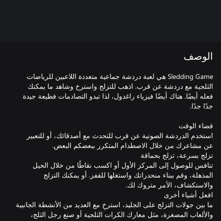
الوصف
Sledding Game هي لعبة دردشة جماعية متعددة اللاعبين للرياضات
الثلجية مع دردشة عن قرب. اذهب للتزلج واسترخ وشاهد ما يمكنك
فعله أيضًا. هناك أيضًا فيزياء راغدول، لذا تبدو التصادمات فظيعة جيدة
استخدم الدردشة الصوتية عن قرب للتحدث مع أصدقائك، أو للتعبير
تنافس للوصول إلى المركز الأول أو اكسب نقاطًا من خلال الحيل
المذهلة، وقم ببناء منحدراتك واستغلها للقفز. أو يمكنك التزلج
ما بين جولات التزلج على الجليد، استرخِ مع العديد من الأنشطة الجانبية
والألعاب المصغرة، مثل معارك الكرات الثلجية أو صنع رجل الثلج،