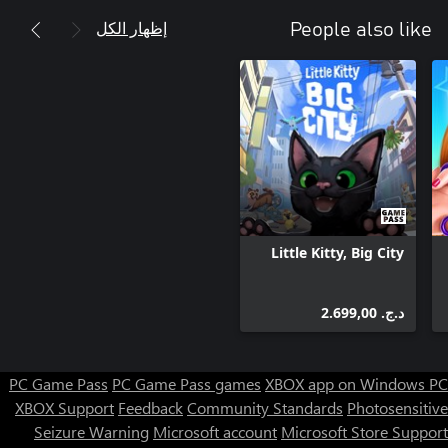
إظهار الكل
People also like
Little Kitty, Big City
د.ج.‏ 2.699,00
PC Game Pass
PC Game Pass games
XBOX app on Windows PC
XBOX Support
Feedback
Community Standards
Photosensitive
Seizure Warning
Microsoft account
Microsoft Store Support