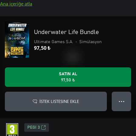
Ana içeriğe atla
Underwater Life Bundle
Ultimate Games S.A.
•
Simülasyon
97,50 ₺
SATIN AL
97,50 ₺
İSTEK LISTESINE EKLE
● ● ●
PEGI 3