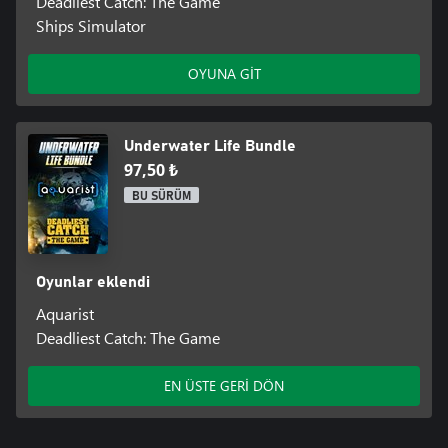
Deadliest Catch: The Game
Ships Simulator
OYUNA GİT
Underwater Life Bundle
97,50 ₺
BU SÜRÜM
Oyunlar eklendi
Aquarist
Deadliest Catch: The Game
EN ÜSTE GERİ DÖN