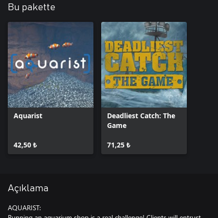
Bu pakette
Aquarist
Deadliest Catch: The
Game
42,50 ₺
71,25 ₺
Açıklama
AQUARIST:
Running an aquarium shop is a real challenge! Clients will entrust