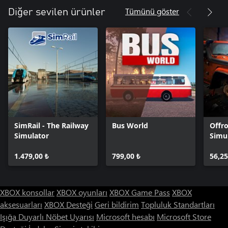
Tümünü göster
Diğer sevilen ürünler
SimRail - The Railway
Bus World
Offr
Simulator
Simu
1.479,00 ₺
799,00 ₺
56,25
XBOX konsollar
XBOX oyunları
XBOX Game Pass
XBOX
aksesuarları
XBOX Desteği
Geri bildirim
Topluluk Standartları
Işığa Duyarlı Nöbet Uyarısı
Microsoft hesabı
Microsoft Store