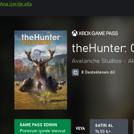
Ana içeriğe atla
theHunter: 
Avalanche Studios
•
A
8 Desteklenen dil
GAME PASS EDININ
SATIN AL
VEYA
Premium içinde mevcut
76,50 ₺+