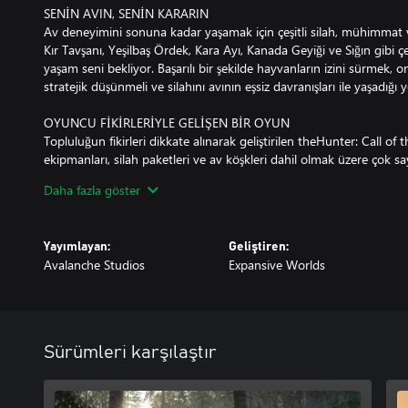
SENİN AVIN, SENİN KARARIN
Av deneyimini sonuna kadar yaşamak için çeşitli silah, mühimmat
Kır Tavşanı, Yeşilbaş Ördek, Kara Ayı, Kanada Geyiği ve Sığın gibi 
yaşam seni bekliyor. Başarılı bir şekilde hayvanların izini sürmek,
stratejik düşünmeli ve silahını avının eşsiz davranışları ile yaşadığı 
OYUNCU FİKİRLERİYLE GELİŞEN BİR OYUN
Topluluğun fikirleri dikkate alınarak geliştirilen theHunter: Call of th
ekipmanları, silah paketleri ve av köşkleri dahil olmak üzere çok say
sunuyor. Oyuncular, düzenli olarak eklenen yeni içerik ve güncelleme
Daha fazla göster
deneyimin parçası olmak için sabırsızlanacak.
AVINI ÖLÜMSÜZLEŞTİR
Yayımlayan:
Geliştiren:
Her avın anlatılacak eşsiz bir hikayesi var. Layton Lake ve Hirschfe
Avalanche Studios
Expansive Worlds
hikayelerini ölümsüzleştir. En değerli avlarını ferah Av Köşkünde se
rahatlarken bir sonraki avını planlayabilirsin.
BİRLİKTEN KUVVET DOĞAR
Nefes kesici av rezervlerini sekiz oyuncuya kadar çevrimiçi çok 
Sürümleri karşılaştır
Arkadaşlarınla iş birliği yaparak strateji kur veya en etkileyici avı y
grubundaki bir üyenin satın aldığı tüm ücretli DLC rezervlerine sen 