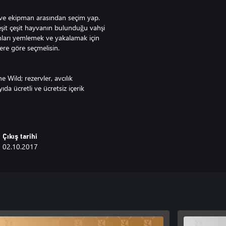
 ve ekipman arasından seçim yap.
çeşit çeşit hayvanın bulunduğu vahşi
 onları yemlemek ve yakalamak için
yere göre seçmelisin.
e Wild; rezervler, avcılık
ıda ücretli ve ücretsiz içerik
ler ile sürekli gelişen bir
Çıkış tarihi
lden rezervlerindeki başarı
02.10.2017
rgileyebilir veya şömine karşısında
oyunculu modda deneyimle.
akalamak için onlara karşı yarış. Av
de erişebilirsin.