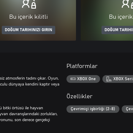
Bu içerik kilitli
Bu içerik 
DOĞUM TARIHINIZI GIRIN
DOĞUM TARIHIN
Platformlar
siz atmosferin tadını çıkar. Oyun,
XBOX One
XBOX Seri
unculu dünyaya kendini kaptır veya
Özellikler
ü bitki örtüsü ile hayvan
Çevrimiçi işbirliği (2-8)
Çev
yvan davranışlarındaki zorlukları,
syonunu, son derece gerçekçi