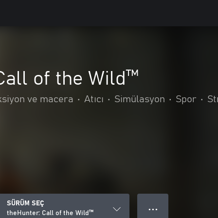
Call of the Wild™
ksiyon ve macera
•
Atıcı
•
Simülasyon
•
Spor
•
St
SÜRÜM SEÇ
● ● ●
theHunter: Call of the Wild™