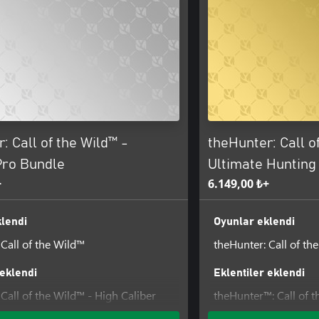
: Call of the Wild™ -
theHunter: Call o
Pro Bundle
Ultimate Hunting
+
6.149,00 ₺+
lendi
Oyunlar eklendi
 Call of the Wild™
theHunter: Call of th
 eklendi
Eklentiler eklendi
Call of the Wild™ - High Caliber
theHunter™: Call of t
ack
Tripod Pack