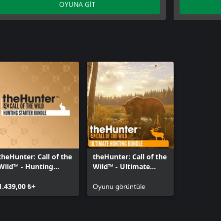
OYUNA GİT
Pack
theHunter:
theHunter™ Call of the Wild - Silver Ridge
theHunter:
Peaks
Australia
theHunter 
Pack
theHunter:
theHunter 
Crosshairs
theHunter:
Nepal Hun
theHunter:
Pack
theHunter™ 
theHunter: Call of the
theHunter: Call of the
Peaks
Wild™ - Hunting
Wild™ - Ultimate
theHunter: 
Starter Bundle
Hunting Bundle
Trophy Lo
1.439,00 ₺+
Oyunu görüntüle