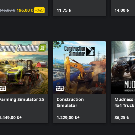
Weapon Pack
Pack
Crosshair
245,00 ₺
196,00 ₺
11,75 ₺
14,00 ₺
-%20
Farming Simulator 25
Construction
Mudness 
Simulator
4x4 Truck
Simulator
1.449,00 ₺+
1.229,00 ₺+
36,25 ₺