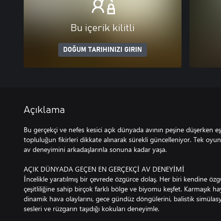
Bu içerik kilitli
DOĞUM TARIHINIZI GIRIN
Açıklama
Bu gerçekçi ve nefes kesici açık dünyada avının peşine düşerken eş
topluluğun fikirleri dikkate alınarak sürekli güncelleniyor. Tek oy
av deneyimini arkadaşlarınla sonuna kadar yaşa.
AÇIK DÜNYADA GEÇEN EN GERÇEKÇİ AV DENEYİMİ
İncelikle yaratılmış bir çevrede özgürce dolaş. Her biri kendine özg
çeşitliliğine sahip birçok farklı bölge ve biyomu keşfet. Karmaşık ha
dinamik hava olaylarını, gece gündüz döngülerini, balistik simüla
sesleri ve rüzgarın taşıdığı kokuları deneyimle.