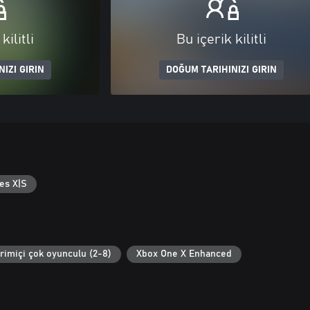
kilitli
Bu içerik kilitli
IZI GIRIN
DOĞUM TARIHINIZI GIRIN
es X|S
rimiçi çok oyunculu (2-8)
Xbox One X Enhanced