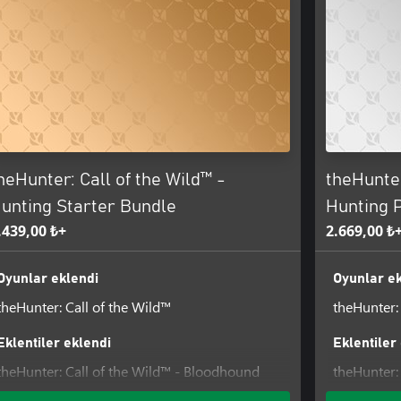
heHunter: Call of the Wild™ -
theHunter
unting Starter Bundle
Hunting 
.439,00 ₺+
2.669,00 ₺
Oyunlar eklendi
Oyunlar ek
theHunter: Call of the Wild™
theHunter:
Eklentiler eklendi
Eklentiler
theHunter: Call of the Wild™ - Bloodhound
theHunter: 
theHunter Call of the Wild™ - Modern Rifle
Weapon P