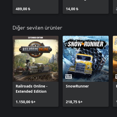
Reserve
Weapon Pack
489,00 ₺
14,00 ₺
Diğer sevilen ürünler
Railroads Online -
SnowRunner
Extended Edition
1.150,00 ₺+
218,75 ₺+