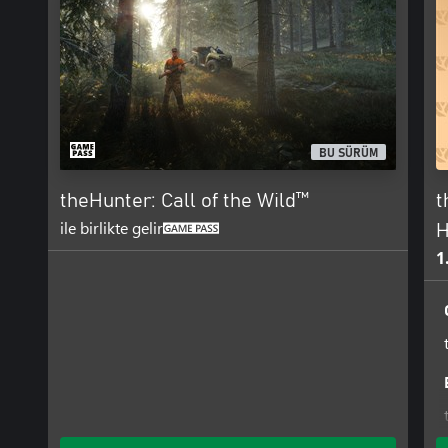
BU SÜRÜM
theHunter: Call of the Wild™
t
ile birlikte gelir
H
1